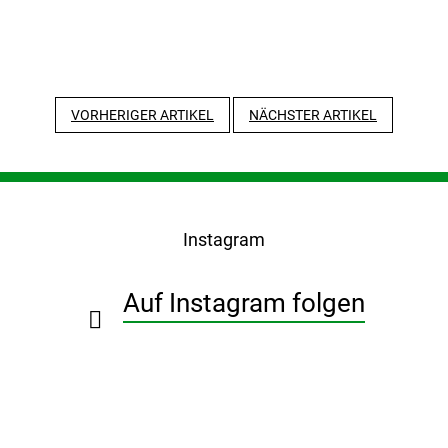
VORHERIGER ARTIKEL
NÄCHSTER ARTIKEL
F
u
ß
Instagram
z
e
i
Auf Instagram folgen
l
e