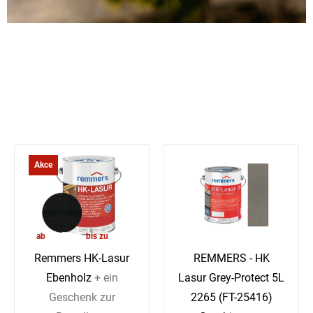
Akce
41,30 €
ab
bis zu
–6 %
Remmers HK-Lasur
REMMERS - HK
Ebenholz
+ ein
Lasur Grey-Protect 5L
Geschenk zur
2265 (FT-25416)