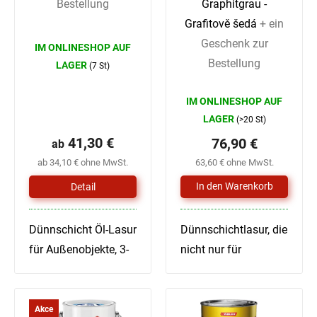
Bestellung
Graphitgrau -
Grafitově šedá
+ ein
Die
Geschenk zur
IM ONLINESHOP AUF
durchschnittliche
Bestellung
LAGER
(7 St)
Produktbewertung
ist
IM ONLINESHOP AUF
4,9
LAGER
(>20 St)
von
41,30 €
76,90 €
ab
5
ab 34,10 € ohne MwSt.
63,60 € ohne MwSt.
Sternen.
Detail
Dünnschicht Öl-Lasur
Dünnschichtlasur, die
für Außenobjekte, 3-
nicht nur für
in-1-Lasur
Nadelhölzer geeignet
Technisches
ist. Verhindert die
Merkblatt
Verblauung und
Akce