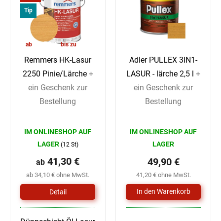
beugt Fäulnis vor.
Tip
41,30 €
57,90 €
ab
bis zu
–6 %
–13 %
Remmers HK-Lasur
Adler PULLEX 3IN1-
2250 Pinie/Lärche
+
LASUR - lärche 2,5 l
+
ein Geschenk zur
ein Geschenk zur
Bestellung
Bestellung
Die
Die
IM ONLINESHOP AUF
IM ONLINESHOP AUF
durchschnittliche
durchschnittlich
LAGER
LAGER
(12 St)
Produktbewertung
Produktbewertu
41,30 €
49,90 €
ab
ist
ist
ab 34,10 € ohne MwSt.
41,20 € ohne MwSt.
5,0
5,0
Detail
von
von
5
5