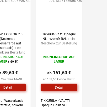
rt.-Nr.:
3205696/BIL
Art.-Nr.:
3175686/F30
oduktvariante mit
 Ihnen...
 5in1 COLOR 2,5L
Tikkurila Valtti Opaque
(Deckende
9L - vzorník RAL
+ ein
ersalfarbe auf
Geschenk zur Bestellung
serbasis)
+ ein
nk zur Bestellung
NLINESHOP AUF
IM ONLINESHOP AUF
Die
AGER
LAGER
(>20 St)
hnittliche
durchschnittliche
tbewertung
Produktbewertung
39,60 €
161,60 €
b
ist
ab
5,0
,70 € ohne MwSt.
ab 133,60 € ohne MwSt.
von
5
Detail
Detail
.
Sternen.
auf Wasserbasis
TIKKURILA - VALTTI
teffekt, sowohl
Opaque-Basis VC-