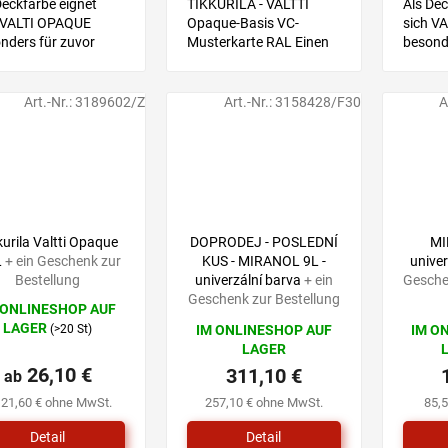
Deckfarbe eignet
TIKKURILA - VALTTI
Als Dec
 VALTI OPAQUE
Opaque-Basis VC-
sich V
nders für zuvor
Musterkarte RAL Einen
besond
richene
Farbton wählen Sie mit
gestri
oberflächen mit
Hilfe einer Musterkarte,
Holzob
dfarben oder Beizen,
anschließend wählen Sie
Alkydfa
Art.-Nr.:
3189602/Z
Art.-Nr.:
3158428/F30
A
einen neuen Anstrich
eine Produktvariante mit
die ein
auchen. Empfohlen
dem von Ihnen...
gebrau
für...
kurila Valtti Opaque
DOPRODEJ - POSLEDNÍ
MI
L
+ ein Geschenk zur
KUS - MIRANOL 9L -
unive
Bestellung
univerzální barva
+ ein
Gesche
Geschenk zur Bestellung
 ONLINESHOP AUF
LAGER
(>20 St)
IM ONLINESHOP AUF
IM O
hschnittliche
LAGER
uktbewertung
26,10 €
311,10 €
ab
 21,60 € ohne MwSt.
257,10 € ohne MwSt.
85,
Detail
Detail