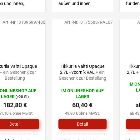
n und innen,
außen und innen,
für den
gnet für
geeignet für
für den
erspielzeug
Kinderspielzeug
geeign
Art.-Nr.:
3189599/480
Art.-Nr.:
3175683/RAL67
A
kurila Valtti Opaque
Tikkurila Valtti Opaque
Tikkur
+ ein Geschenk zur
2,7L - vzorník RAL
+ ein
2,7L
+
Bestellung
Geschenk zur Bestellung
IM O
Die
L
 ONLINESHOP AUF
IM ONLINESHOP AUF
durchsc
LAGER
LAGER
(>20 St)
Produk
182,80 €
60,40 €
ist
a
0,0
51,10 € ohne MwSt.
49,90 € ohne MwSt.
ab 43
von
5
Detail
Detail
Sternen