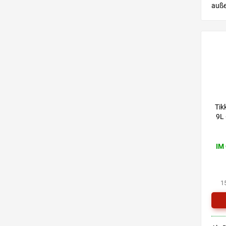
auße
geei
Kind
Tik
9L
IM
1