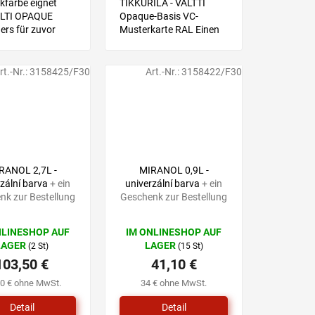
kfarbe eignet
TIKKURILA - VALTTI
ALTI OPAQUE
Opaque-Basis VC-
ers für zuvor
Musterkarte RAL Einen
chene
Farbton wählen Sie mit
erflächen mit
Hilfe einer Musterkarte,
rben oder Beizen,
anschließend wählen Sie
rt.-Nr.:
3158425/F30
Art.-Nr.:
3158422/F30
en neuen Anstrich
eine Produktvariante mit
chen. Empfohlen
dem von Ihnen...
RANOL 2,7L -
MIRANOL 0,9L -
rzální barva
+ ein
univerzální barva
+ ein
nk zur Bestellung
Geschenk zur Bestellung
NLINESHOP AUF
IM ONLINESHOP AUF
LAGER
LAGER
(2 St)
(15 St)
103,50 €
41,10 €
50 € ohne MwSt.
34 € ohne MwSt.
Detail
Detail