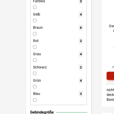
Farblos
2
Gelb
4
Os
Braun
6
Rot
2
Grau
4
4
Schwarz
2
Grün
4
nich
Blau
3
deck
Basi
den 
Weiß
2
Inne
Gebindegröße
für 