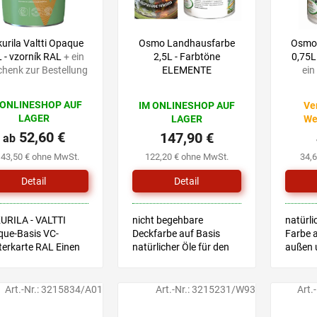
kurila Valtti Opaque
Osmo Landhausfarbe
Osmo
L - vzorník RAL
+ ein
2,5L - Farbtöne
0,75L
henk zur Bestellung
ELEMENTE
ein
 ONLINESHOP AUF
IM ONLINESHOP AUF
Ve
LAGER
LAGER
We
52,60 €
147,90 €
ab
 43,50 € ohne MwSt.
122,20 € ohne MwSt.
34,
Detail
Detail
URILA - VALTTI
nicht begehbare
natürl
ue-Basis VC-
Deckfarbe auf Basis
Farbe a
erkarte RAL Einen
natürlicher Öle für den
außen 
ton wählen Sie mit
Außenbereich und
geeigne
e einer Musterkarte,
Innenbereich, geeignet
Kinder
hließend wählen Sie
für Kinderspielzeug
Art.-Nr.:
3215834/A01
Art.-Nr.:
3215231/W93
Art.
 Produktvariante mit
von Ihnen...