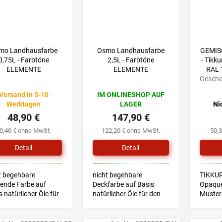
mo Landhausfarbe
Osmo Landhausfarbe
GEMIS
0,75L - Farbtöne
2,5L - Farbtöne
- Tikku
ELEMENTE
ELEMENTE
RAL 
Gesche
Versand in 5-10
IM ONLINESHOP AUF
Werktagen
LAGER
Ni
48,90 €
147,90 €
0,40 € ohne MwSt.
122,20 € ohne MwSt.
50,
Detail
Detail
t begehbare
nicht begehbare
TIKKUR
ende Farbe auf
Deckfarbe auf Basis
Opaque
s natürlicher Öle für
natürlicher Öle für den
Muster
Außen- und
Außenbereich und
Farbton
nbereich, geeignet
Innenbereich, geeignet
Hilfe e
Kinderspielzeug
für Kinderspielzeug
anschl