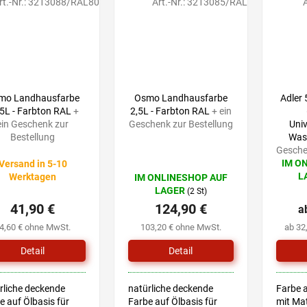
rt.-Nr.:
3213088/RAL80
Art.-Nr.:
3213085/RAL
A
eine Pr
dem von
mo Landhausfarbe
Osmo Landhausfarbe
Adler
75L - Farbton RAL
+
2,5L - Farbton RAL
+ ein
ein Geschenk zur
Geschenk zur Bestellung
Univ
Bestellung
Was
Gesche
IM O
Versand in 5-10
Die
L
Werktagen
IM ONLINESHOP AUF
durchsc
hschnittliche
LAGER
(2 St)
Produk
uktbewertung
41,90 €
124,90 €
ist
a
5,0
4,60 € ohne MwSt.
103,20 € ohne MwSt.
ab 32
von
5
Detail
Detail
Sternen
nen.
rliche deckende
natürliche deckende
Farbe 
e auf Ölbasis für
Farbe auf Ölbasis für
mit Mat