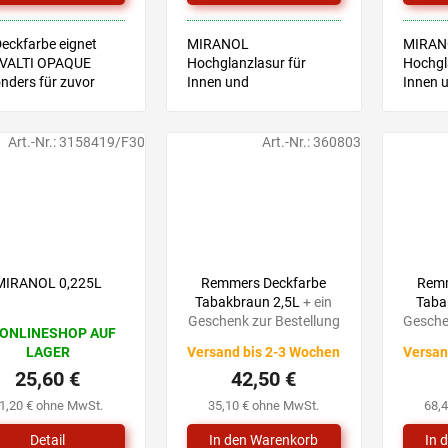
nen.
Deckfarbe eignet
MIRANOL
MIRAN
 VALTI OPAQUE
Hochglanzlasur für
Hochgl
nders für zuvor
Innen und
Innen 
richene
Außenbereiche –
Außenb
oberflächen mit
geeignet für Holz,
geeigne
dfarben oder Beizen,
Holzfaser und
Holzfa
Art.-Nr.:
3158419/F30
Art.-Nr.:
360803
einen neuen Anstrich
Metalloberflächen.
Metallo
auchen. Empfohlen
Leicht zum Applizieren,
Leicht 
läuft nicht hinunter, für
läuft ni
eine gleichmäßige...
eine gl
52,90 €
–19 %
MIRANOL 0,225L
Remmers Deckfarbe
Remm
Tabakbraun 2,5L
+ ein
Taba
Geschenk zur Bestellung
Gesche
 ONLINESHOP AUF
LAGER
Versand bis 2-3 Wochen
Versan
25,60 €
42,50 €
1,20 € ohne MwSt.
35,10 € ohne MwSt.
68,
Detail