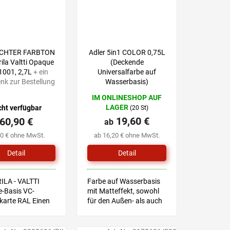
CHTER FARBTON
Adler 5in1 COLOR 0,75L
rila Valtti Opaque
(Deckende
1001, 2,7L
+ ein
Universalfarbe auf
nk zur Bestellung
Wasserbasis)
IM ONLINESHOP AUF
LAGER
cht verfügbar
(20 St)
19,60 €
60,90 €
ab
30 € ohne MwSt.
ab 16,20 € ohne MwSt.
Detail
Detail
ILA - VALTTI
Farbe auf Wasserbasis
-Basis VC-
mit Matteffekt, sowohl
karte RAL Einen
für den Außen- als auch
 wählen Sie mit
für den Innenbereich
iner Musterkarte,
geeignet
ießend wählen Sie