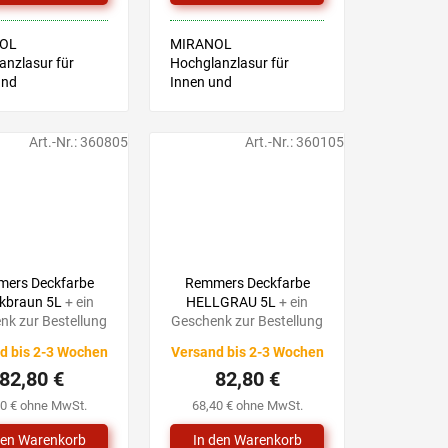
OL
MIRANOL
anzlasur für
Hochglanzlasur für
und
Innen und
ereiche –
Außenbereiche –
t für Holz,
geeignet für Holz,
ser und
Holzfaser und
Art.-Nr.:
360805
Art.-Nr.:
360105
berflächen.
Metalloberflächen.
zum Applizieren,
Leicht zum Applizieren,
cht hinunter, für
läuft nicht hinunter, für
eichmäßige...
eine gleichmäßige...
92,10 €
92,10 €
–10 %
–10 %
ers Deckfarbe
Remmers Deckfarbe
kbraun 5L
+ ein
HELLGRAU 5L
+ ein
nk zur Bestellung
Geschenk zur Bestellung
d bis 2-3 Wochen
Versand bis 2-3 Wochen
82,80 €
82,80 €
40 € ohne MwSt.
68,40 € ohne MwSt.