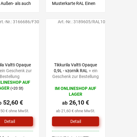
 Außen- als auch
Musterkarte RAL Einen
 Innenbereich
Farbton wählen Sie mit
et
Hilfe einer Musterkarte,
anschließend wählen Sie
rt.-Nr.:
3166686/F30
Art.-Nr.:
3189605/RAL10
eine Produktvariante mit
dem von Ihnen...
ila Valtti Opaque
Tikkurila Valtti Opaque
 ein Geschenk zur
0,9L - vzorník RAL
+ ein
Bestellung
Geschenk zur Bestellung
NLINESHOP AUF
AGER
IM ONLINESHOP AUF
(>20 St)
hnittliche
LAGER
tbewertung
52,60 €
26,10 €
b
ab
,50 € ohne MwSt.
ab 21,60 € ohne MwSt.
Detail
Detail
.