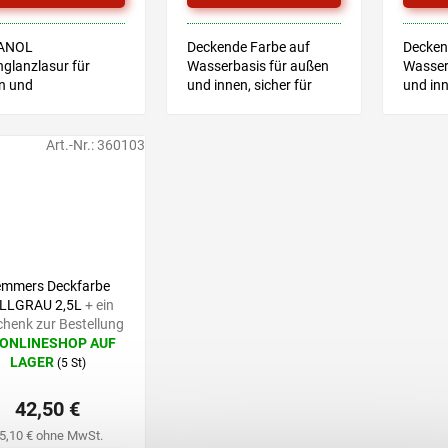
ANOL
Deckende Farbe auf
Decken
glanzlasur für
Wasserbasis für außen
Wasser
n und
und innen, sicher für
und inn
nbereiche –
Kinderspielzeug
Kinder
gnet für Holz,
Technisches Merkblatt
Techni
faser und
Art.-Nr.:
360103
lloberflächen.
ht zum Applizieren,
 nicht hinunter, für
 gleichmäßige...
52,90 €
–19 %
emmers Deckfarbe
LLGRAU 2,5L
+ ein
henk zur Bestellung
 ONLINESHOP AUF
LAGER
(5 St)
hschnittliche
uktbewertung
42,50 €
5,10 € ohne MwSt.