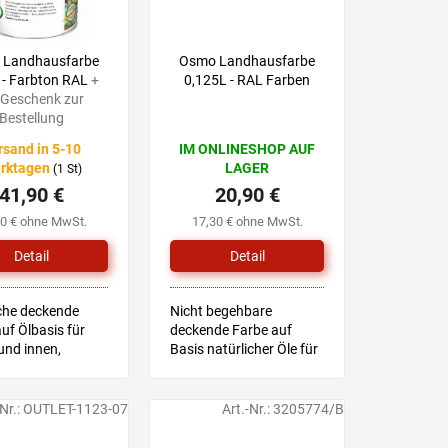
 Landhausfarbe
Osmo Landhausfarbe
 - Farbton RAL
+
0,125L - RAL Farben
 Geschenk zur
Bestellung
rsand in 5-10
IM ONLINESHOP AUF
rktagen
LAGER
(1 St)
41,90 €
20,90 €
60 € ohne MwSt.
17,30 € ohne MwSt.
Detail
Detail
iche deckende
Nicht begehbare
uf Ölbasis für
deckende Farbe auf
und innen,
Basis natürlicher Öle für
t für
den Außen- und
spielzeug
Innenbereich, geeignet
für Kinderspielzeug.
-Nr.:
OUTLET-1123-07
Art.-Nr.:
3205774/B