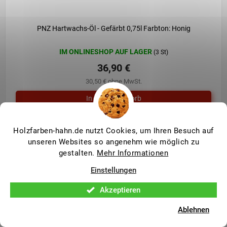
PNZ Hartwachs-Öl - Gefärbt 0,75l Farbton: Honig
IM ONLINESHOP AUF LAGER
(3 St)
36,90 €
30,50 € ohne MwSt.
PNZ Hartwachs-Öl Leistungsstarker Anstrich für Dein Holz im
Holzfarben-hahn.de nutzt Cookies, um Ihren Besuch auf
Innenbereich und Feuchträumen. Nachhaltig hergestellt mit
unseren Websites so angenehm wie möglich zu
regionalen Rohstoffen. Geeignet für Alle strapazierten...
gestalten.
Mehr Informationen
Einstellungen
Akzeptieren
Ablehnen