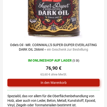
r
i
P
e
r
r
o
u
d
n
u
g
k
t
e
Odie's Oil - MR. CORNWALL'S SUPER-DUPER EVERLASTING
DARK OIL 266ml
+ ein Geschenk zur Bestellung
IM ONLINESHOP AUF LAGER
(5 St)
76,90 €
63,60 € ohne MwSt.
Spezialöl, das vor allem für die Oberflächenbehandlung von
Holz, aber auch von Leder, Beton, Metall, Kunststoff, Epoxid,
Vinyl, Ziegeln oder Tonmaterialien bestimmt ist.