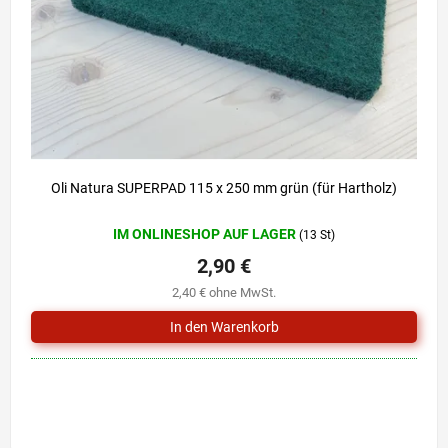
r
i
P
e
r
r
o
u
d
n
u
g
k
t
e
Oli Natura SUPERPAD 115 x 250 mm grün (für Hartholz)
IM ONLINESHOP AUF LAGER
(13 St)
2,90 €
2,40 € ohne MwSt.