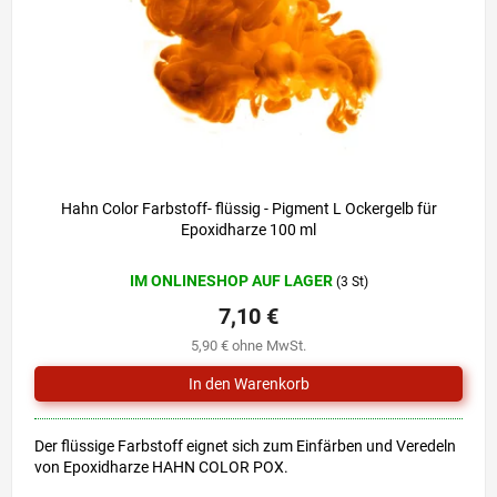
r
i
P
e
r
r
o
u
d
n
u
g
k
t
e
Hahn Color Farbstoff- flüssig - Pigment L Ockergelb für
Epoxidharze 100 ml
IM ONLINESHOP AUF LAGER
(3 St)
7,10 €
5,90 € ohne MwSt.
Der flüssige Farbstoff eignet sich zum Einfärben und Veredeln
von Epoxidharze HAHN COLOR POX.