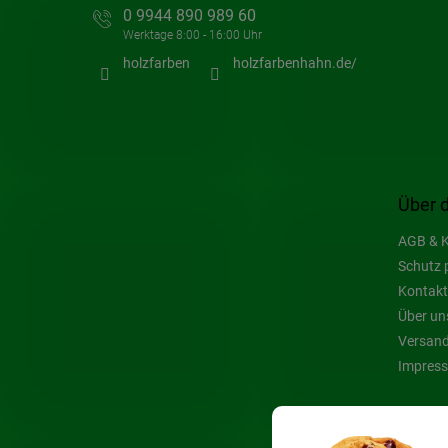
0 9944 890 989 60
holzfarben
holzfarbenhahn.de/
Über 
AGB & K
Schutz 
Kontakt
Über un
Versand
Impres