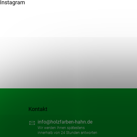
u
Instagram
ß
z
e
i
l
e
Kontakt
info
@
holzfarben-hahn.de