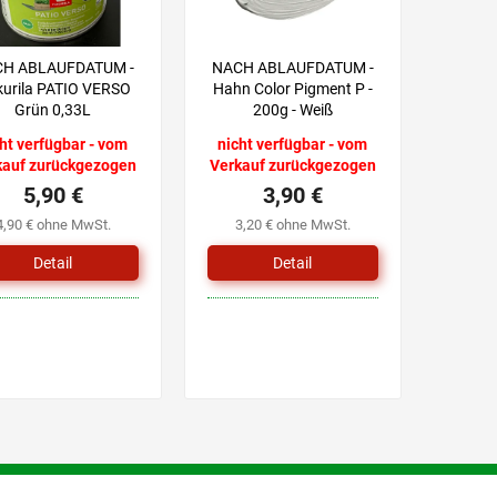
H ABLAUFDATUM -
NACH ABLAUFDATUM -
kurila PATIO VERSO
Hahn Color Pigment P -
Grün 0,33L
200g - Weiß
ht verfügbar - vom
nicht verfügbar - vom
kauf zurückgezogen
Verkauf zurückgezogen
5,90 €
3,90 €
4,90 € ohne MwSt.
3,20 € ohne MwSt.
Detail
Detail
S
t
e