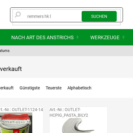
SUCHEN
NACH ART DES ANSTRICHS
WERKZEUGE
datums
verkauft
erkauft
Günstigste
Teuerste
Alphabetisch
rt.-Nr.:
OUTLET-1124-14
Art.-Nr.:
OUTLET-
HCPIG_PASTA_BILY2