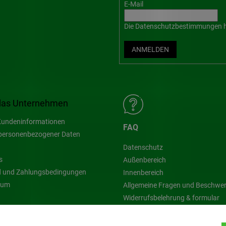
E-Mail
Die
Datenschutzbestimmungen
h
ANMELDEN
das Unternehmen
undeninformationen
FAQ
personenbezogener Daten
Datenschutz
s
Außenbereich
 und Zahlungsbedingungen
Innenbereich
sum
Allgemeine Fragen und Beschwe
Widerrufsbelehrung & formular
Blog