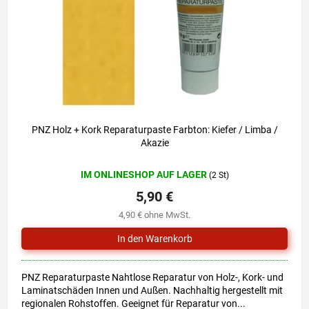
r
i
P
e
r
r
o
u
d
n
u
g
k
t
e
PNZ Holz + Kork Reparaturpaste Farbton: Kiefer / Limba /
Akazie
IM ONLINESHOP AUF LAGER
(2 St)
5,90 €
4,90 € ohne MwSt.
PNZ Reparaturpaste Nahtlose Reparatur von Holz-, Kork- und
Laminatschäden Innen und Außen. Nachhaltig hergestellt mit
regionalen Rohstoffen. Geeignet für Reparatur von...