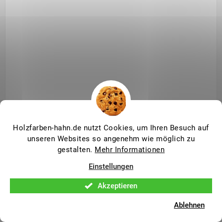
Holzfarben-hahn.de nutzt Cookies, um Ihren Besuch auf
unseren Websites so angenehm wie möglich zu
gestalten.
Mehr Informationen
PNZ Wachs Beize 1l Farbton: Walnuss
Einstellungen
Versand in 5 Werktagen
Akzeptieren
19,90 €
Ablehnen
16,50 € ohne MwSt.