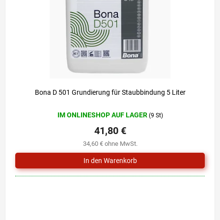
r
i
P
e
r
r
o
u
d
n
u
g
k
t
e
Bona D 501 Grundierung für Staubbindung 5 Liter
IM ONLINESHOP AUF LAGER
(9 St)
41,80 €
34,60 € ohne MwSt.