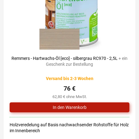
r
i
P
e
r
r
o
u
d
n
u
g
k
t
e
Remmers - Hartwachs-Öl [eco] - silbergrau RC970 - 2,5L
+ ein
Geschenk zur Bestellung
Versand bis 2-3 Wochen
76 €
62,80 € ohne MwSt.
Holzveredelung auf Basis nachwachsender Rohstoffe für Holz
im Innenbereich