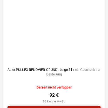
Adler PULLEX RENOVIER-GRUND - beige 5 l
+ ein Geschenk zur
Bestellung
Die
Derzeit nicht verfügbar
durchschnittliche
Produktbewertung
92 €
ist
76 € ohne MwSt.
5,0
von