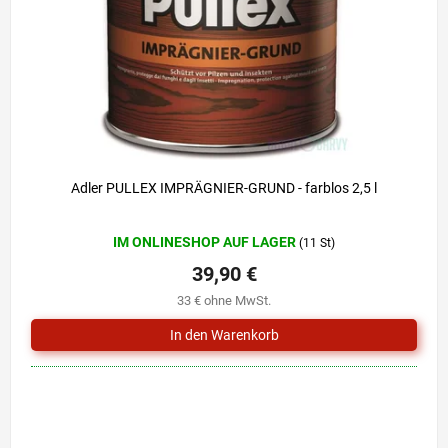
r
i
P
e
r
r
o
u
d
n
u
g
k
t
e
Adler PULLEX IMPRÄGNIER-GRUND - farblos 2,5 l
Die
IM ONLINESHOP AUF LAGER
(11 St)
durchschnittliche
Produktbewertung
39,90 €
ist
33 € ohne MwSt.
5,0
von
5
Sternen.