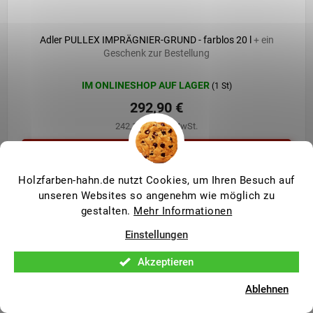
Adler PULLEX IMPRÄGNIER-GRUND - farblos 20 l
+ ein
Geschenk zur Bestellung
IM ONLINESHOP AUF LAGER
(1 St)
292,90 €
242,10 € ohne MwSt.
Holzfarben-hahn.de nutzt Cookies, um Ihren Besuch auf
unseren Websites so angenehm wie möglich zu
gestalten.
Mehr Informationen
Einstellungen
Akzeptieren
Ablehnen