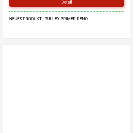
Detail
5
Sternen.
NEUES PRODUKT - PULLEX PRIMER-RENO