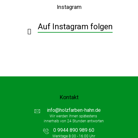
e
ß
r
Instagram
z
e
e
l
i
e
Auf Instagram folgen
l
m
e
e
n
t
e
d
e
r
L
i
s
t
Kontakt
e
info
@
holzfarben-hahn.de
0 9944 890 989 60