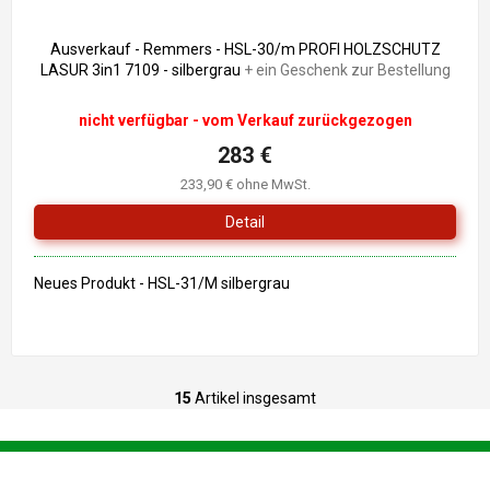
335,90 €
–15 %
Ausverkauf - Remmers - HSL-30/m PROFI HOLZSCHUTZ
LASUR 3in1 7109 - silbergrau
+ ein Geschenk zur Bestellung
nicht verfügbar - vom Verkauf zurückgezogen
283 €
233,90 € ohne MwSt.
Detail
Neues Produkt - HSL-31/M silbergrau
15
Artikel insgesamt
S
t
e
F
u
u