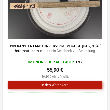
r
i
P
e
r
r
o
u
d
n
u
g
k
t
e
UNBEKANNTER FARBTON - Tikkurila EVERAL AQUA 2,7L [40]
halbmatt - semi matt
+ ein Geschenk zur Bestellung
IM ONLINESHOP AUF LAGER
(1 St)
55,90 €
46,20 € ohne MwSt.