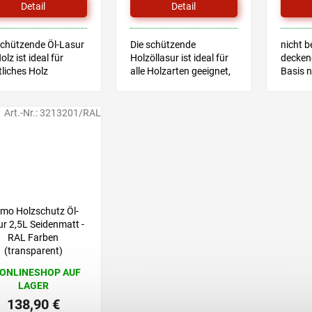
Detail
Detail
schützende Öl-Lasur
Die schützende
nicht 
olz ist ideal für
Holzöllasur ist ideal für
decken
liches Holz
alle Holzarten geeignet,
Basis n
gnet, das für den
die für den Außenbereich
den Au
nbereich bestimmt
bestimmt sind.
Innenbe
für Kin
Art.-Nr.:
3213201/RAL
mo Holzschutz Öl-
r 2,5L Seidenmatt -
RAL Farben
(transparent)
 ONLINESHOP AUF
LAGER
138,90 €