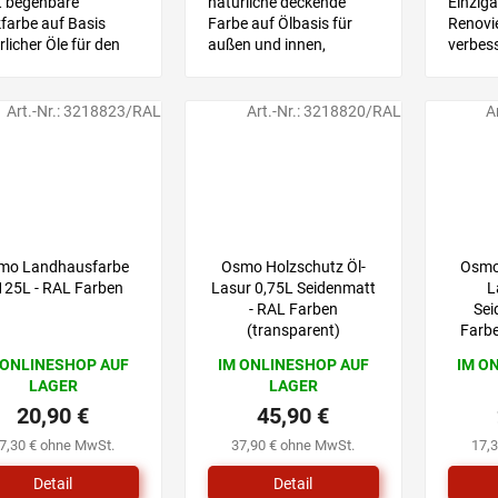
t begehbare
natürliche deckende
Einziga
farbe auf Basis
Farbe auf Ölbasis für
Renovi
rlicher Öle für den
außen und innen,
verbess
nbereich und
geeignet für
und Ve
nbereich, geeignet
Kinderspielzeug
Kinderspielzeug
Art.-Nr.:
3218823/RAL
Art.-Nr.:
3218820/RAL
A
mo Landhausfarbe
Osmo Holzschutz Öl-
Osmo
125L - RAL Farben
Lasur 0,75L Seidenmatt
L
- RAL Farben
Sei
(transparent)
Farbe
 ONLINESHOP AUF
IM ONLINESHOP AUF
IM O
LAGER
LAGER
20,90 €
45,90 €
7,30 € ohne MwSt.
37,90 € ohne MwSt.
17,
Detail
Detail