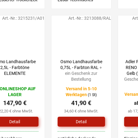
Verarbeitung
Merkblatt
Art.-Nr.:
3215231/A01
Art.-Nr.:
3213088/RAL
Art
mo Landhausfarbe
Osmo Landhausfarbe
Adler
2,5L - Farbtöne
0,75L - Farbton RAL
+
RENO (
ELEMENTE
ein Geschenk zur
Gelb 
Bestellung
Gesche
 ONLINESHOP AUF
Versand in 5-10
Versan
LAGER
Werktagen
(1 St)
147,90 €
41,90 €
a
22,20 € ohne MwSt.
34,60 € ohne MwSt.
ab 17
Detail
Detail