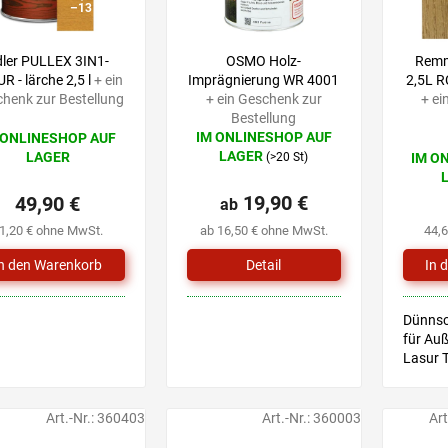
–13 %
dler PULLEX 3IN1-
OSMO Holz-
Remm
R - lärche 2,5 l
+ ein
Imprägnierung WR 4001
2,5L R
henk zur Bestellung
+ ein Geschenk zur
+ ei
Bestellung
IM ONLINESHOP AUF
 ONLINESHOP AUF
Die
LAGER
LAGER
(>20 St)
IM O
durchschnittliche
hschnittliche
Produktbewertung
uktbewertung
19,90 €
49,90 €
ist
ab
5,0
1,20 € ohne MwSt.
ab 16,50 € ohne MwSt.
44,
von
5
Detail
Sternen.
nen.
Dünnsc
für Auß
Lasur 
Merkbl
Art.-Nr.:
360403
Art.-Nr.:
360003
Art