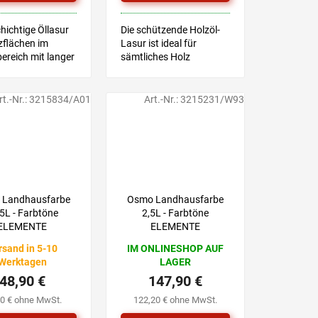
ichtige Öllasur
Die schützende Holzöl-
zflächen im
Lasur ist ideal für
ereich mit langer
sämtliches Holz
sdauer ACHTUNG
geeignet, das für den
 IST KEINE
Außenbereich bestimmt
NDE FARBE
ist.
rt.-Nr.:
3215834/A01
Art.-Nr.:
3215231/W93
 Landhausfarbe
Osmo Landhausfarbe
5L - Farbtöne
2,5L - Farbtöne
ELEMENTE
ELEMENTE
rsand in 5-10
IM ONLINESHOP AUF
Werktagen
LAGER
48,90 €
147,90 €
40 € ohne MwSt.
122,20 € ohne MwSt.