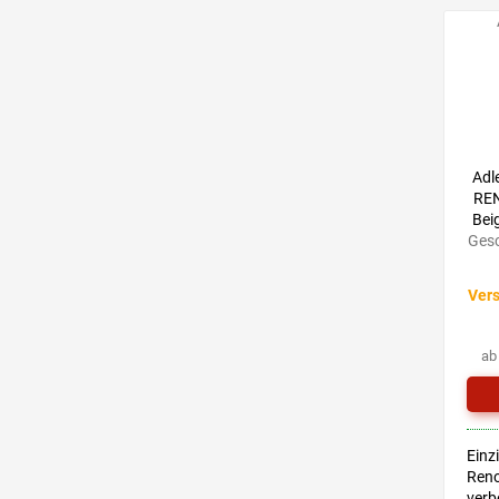
Adl
REN
Bei
Gesc
Vers
ab
Einz
Reno
verb