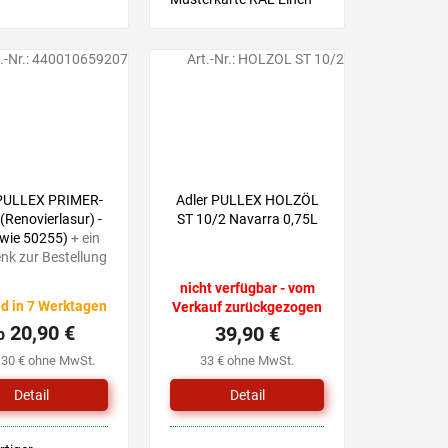
Farbton wählen Sie mit
Hilfe einer Musterkarte,
anschließend wählen Sie
.-Nr.:
440010659207
Art.-Nr.:
HOLZOL ST 10/2
eine Produktvariante mit
dem von Ihnen...
 PULLEX PRIMER-
Adler PULLEX HOLZÖL
Renovierlasur) -
ST 10/2 Navarra 0,75L
(wie 50255)
+ ein
nk zur Bestellung
nicht verfügbar - vom
d in 7 Werktagen
Verkauf zurückgezogen
20,90 €
39,90 €
b
,30 € ohne MwSt.
33 € ohne MwSt.
Detail
Detail