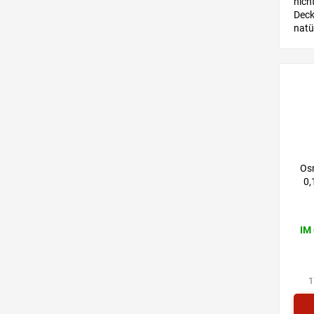
nich
Deck
natü
Auße
Inne
für 
Os
0,
IM
1