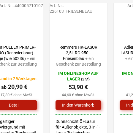
Art.-Nr.:
440005710107
Art.-Nr.:
Art
226103_FRIESENBLAU
69,90 €
–22 %
er PULLEX PRIMER-
Remmers HK-LASUR
Adle
O (Renovierlasur) -
2,5L RC-950 -
LASUR 
ge (wie 50236)
+ ein
Friesenblau
+ ein
+ ei
henk zur Bestellung
Geschenk zur Bestellung
IM ONLINESHOP AUF
IM O
and in 7 Werktagen
LAGER
(2 St)
20,90 €
53,90 €
ab
 17,30 € ohne MwSt.
44,60 € ohne MwSt.
41,
Detail
igartiger
Dünnschicht Öl-Lasur
viergrund mit
für Außenobjekte, 3-in-1-
esserter Trockenzeit
Lasur Technisches