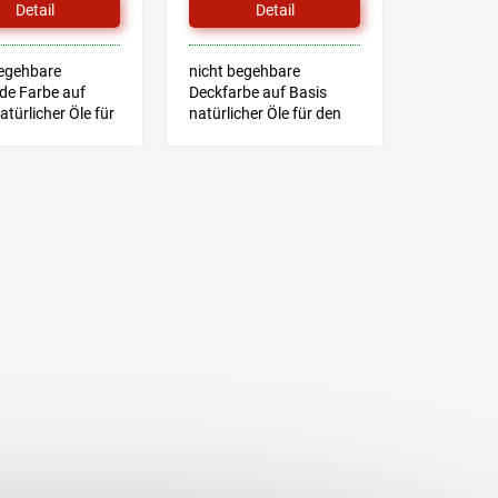
Detail
Detail
begehbare
nicht begehbare
de Farbe auf
Deckfarbe auf Basis
atürlicher Öle für
natürlicher Öle für den
ßen- und
Außenbereich und
reich, geeignet
Innenbereich, geeignet
derspielzeug
für Kinderspielzeug