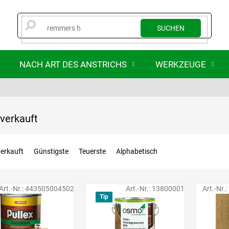
SUCHEN
NACH ART DES ANSTRICHS
WERKZEUGE
verkauft
erkauft
Günstigste
Teuerste
Alphabetisch
Art.-Nr.:
443505004502
Art.-Nr.:
13800001
Art.-Nr.:
Tip
57,90 €