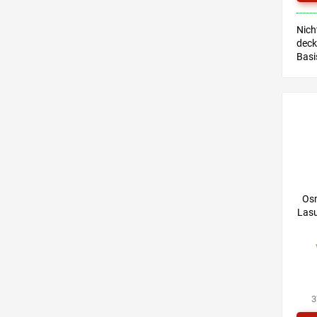
Nich
deck
Basi
den 
Inne
für 
Osm
Lasu
3