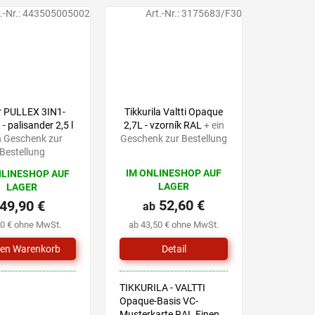
.-Nr.:
443505005002
Art.-Nr.:
3175683/F30
57,90 €
–13 %
r PULLEX 3IN1-
Tikkurila Valtti Opaque
- palisander 2,5 l
2,7L - vzorník RAL
+ ein
n Geschenk zur
Geschenk zur Bestellung
Bestellung
IM ONLINESHOP AUF
NLINESHOP AUF
LAGER
LAGER
52,60 €
49,90 €
ab
20 € ohne MwSt.
ab 43,50 € ohne MwSt.
Detail
TIKKURILA - VALTTI
Opaque-Basis VC-
Musterkarte RAL Einen