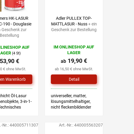
–22 %
ers HK-LASUR
Adler PULLEX TOP-
C-190 - Douglasie
MATTLASUR - Nuss
+ ein
n Geschenk zur
Geschenk zur Bestellung
Bestellung
IM ONLINESHOP AUF
NLINESHOP AUF
LAGER
LAGER
(4 St)
19,90 €
53,90 €
ab
60 € ohne MwSt.
ab 16,50 € ohne MwSt.
Detail
hicht Öl-Lasur
universeller, matter,
enobjekte, 3-in-1-
lösungsmittelhaltiger,
Technisches
nicht fleckenbildender
att
Lack
.-Nr.:
440005711307
Art.-Nr.:
440005563207