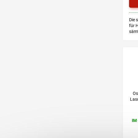
Die 
für H
sämt
geei
Auße
ist.
Os
Lasu
IM