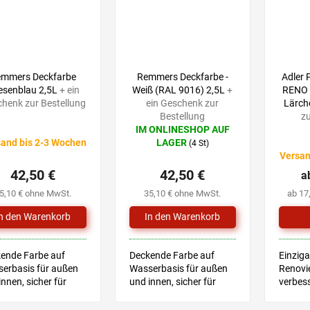
52,90 €
52,90 €
–19 %
–19 %
emmers Deckfarbe
Remmers Deckfarbe -
Adler
iesenblau 2,5L
+ ein
Weiß (RAL 9016) 2,5L
+
RENO (
henk zur Bestellung
ein Geschenk zur
Lärc
Bestellung
zu
IM ONLINESHOP AUF
Die
and bis 2-3 Wochen
LAGER
(4 St)
durchschnittliche
Versan
hschnittliche
Produktbewertung
42,50 €
42,50 €
a
uktbewertung
ist
5,0
5,10 € ohne MwSt.
35,10 € ohne MwSt.
ab 17
von
5
Sternen.
nen.
ende Farbe auf
Deckende Farbe auf
Einziga
erbasis für außen
Wasserbasis für außen
Renovi
innen, sicher für
und innen, sicher für
verbess
erspielzeug
Kinderspielzeug
und Ve
nisches Merkblatt
Technisches Merkblatt