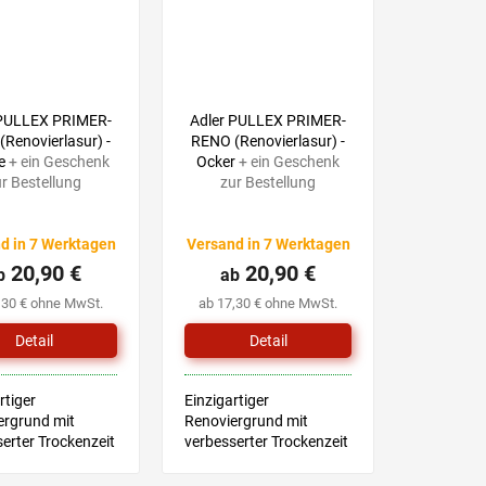
 PULLEX PRIMER-
Adler PULLEX PRIMER-
Renovierlasur) -
RENO (Renovierlasur) -
he
+ ein Geschenk
Ocker
+ ein Geschenk
r Bestellung
zur Bestellung
d in 7 Werktagen
Versand in 7 Werktagen
20,90 €
20,90 €
b
ab
,30 € ohne MwSt.
ab 17,30 € ohne MwSt.
Detail
Detail
rtiger
Einzigartiger
ergrund mit
Renoviergrund mit
erter Trockenzeit
verbesserter Trockenzeit
rarbeitung
und Verarbeitung