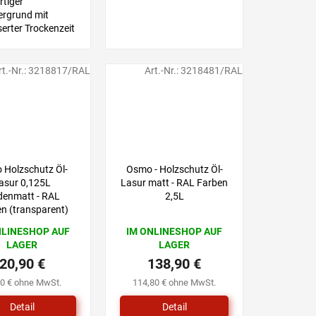
rtiger
ergrund mit
erter Trockenzeit
rarbeitung
rt.-Nr.:
3218817/RAL
Art.-Nr.:
3218481/RAL
 Holzschutz Öl-
Osmo - Holzschutz Öl-
asur 0,125L
Lasur matt - RAL Farben
denmatt - RAL
2,5L
n (transparent)
NLINESHOP AUF
IM ONLINESHOP AUF
LAGER
LAGER
20,90 €
138,90 €
30 € ohne MwSt.
114,80 € ohne MwSt.
Detail
Detail