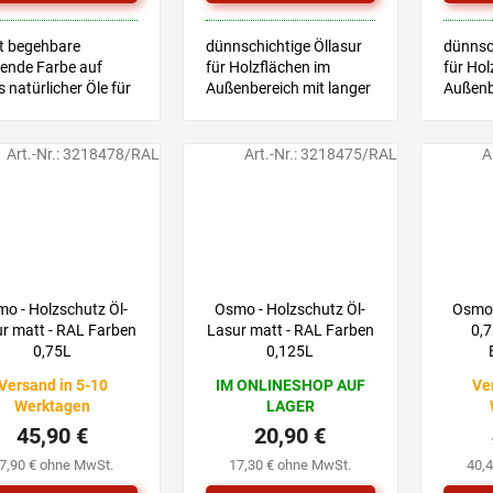
t begehbare
dünnschichtige Öllasur
dünnsch
ende Farbe auf
für Holzflächen im
für Hol
s natürlicher Öle für
Außenbereich mit langer
Außenb
Außen- und
Lebensdauer ACHTUNG
Leben
nbereich, geeignet
– DIES IST KEINE
– DIES
Kinderspielzeug.
DECKENDE FARBE
DECKE
Art.-Nr.:
3218478/RAL
Art.-Nr.:
3218475/RAL
A
o - Holzschutz Öl-
Osmo - Holzschutz Öl-
Osmo
r matt - RAL Farben
Lasur matt - RAL Farben
0,7
0,75L
0,125L
Versand in 5-10
IM ONLINESHOP AUF
Ve
Werktagen
LAGER
45,90 €
20,90 €
7,90 € ohne MwSt.
17,30 € ohne MwSt.
40,