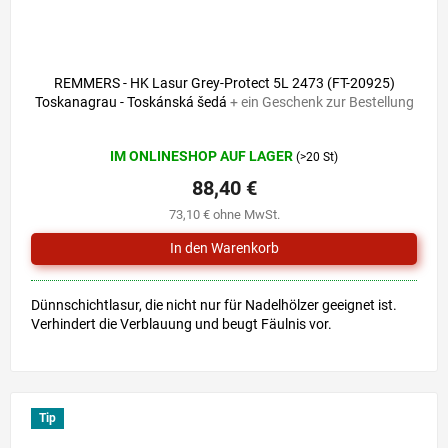
REMMERS - HK Lasur Grey-Protect 5L 2473 (FT-20925)
Toskanagrau - Toskánská šedá
+ ein Geschenk zur Bestellung
Die
IM ONLINESHOP AUF LAGER
(>20 St)
durchschnittliche
Produktbewertung
88,40 €
ist
73,10 € ohne MwSt.
0,0
von
5
Sternen.
Dünnschichtlasur, die nicht nur für Nadelhölzer geeignet ist.
Verhindert die Verblauung und beugt Fäulnis vor.
Tip