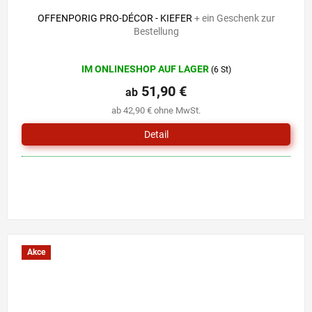
OFFENPORIG PRO-DÉCOR - KIEFER
+ ein Geschenk zur
Bestellung
Die
IM ONLINESHOP AUF LAGER
(6 St)
durchschnittliche
Produktbewertung
51,90 €
ab
ist
ab 42,90 € ohne MwSt.
5,0
von
Detail
5
Sternen.
Akce