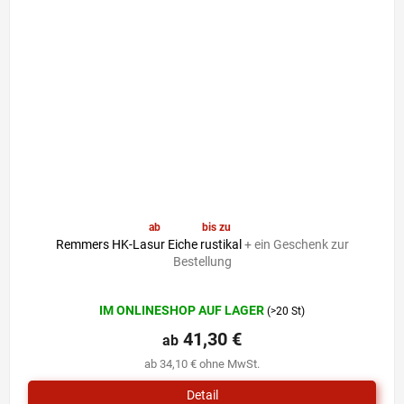
ab
41,30 €
bis zu
–6 %
Remmers HK-Lasur Eiche rustikal
+ ein Geschenk zur
Bestellung
Die
IM ONLINESHOP AUF LAGER
(>20 St)
durchschnittliche
Produktbewertung
41,30 €
ab
ist
ab 34,10 € ohne MwSt.
5,0
von
Detail
5