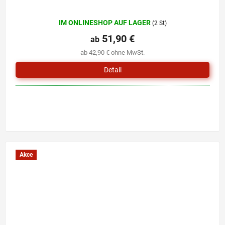
Die
IM ONLINESHOP AUF LAGER
(2 St)
durchschnittliche
Produktbewertung
51,90 €
ab
ist
ab 42,90 € ohne MwSt.
5,0
von
Detail
5
Sternen.
Akce