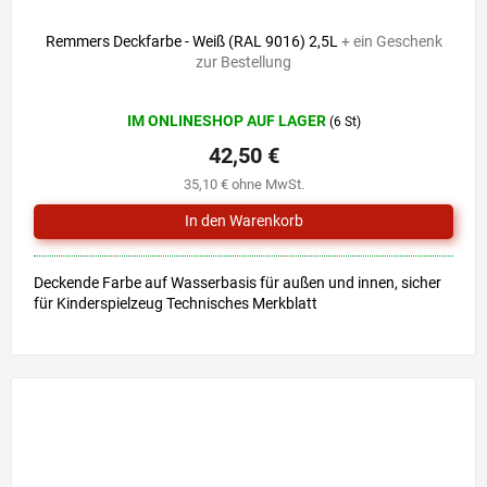
52,90 €
–19 %
Remmers Deckfarbe - Weiß (RAL 9016) 2,5L
+ ein Geschenk
zur Bestellung
Die
IM ONLINESHOP AUF LAGER
(6 St)
durchschnittliche
Produktbewertung
42,50 €
ist
35,10 € ohne MwSt.
5,0
von
5
Sternen.
Deckende Farbe auf Wasserbasis für außen und innen, sicher
für Kinderspielzeug Technisches Merkblatt