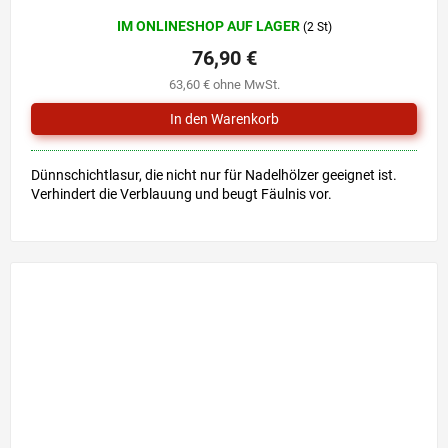
Die
IM ONLINESHOP AUF LAGER
(2 St)
durchschnittliche
Produktbewertung
76,90 €
ist
63,60 € ohne MwSt.
5,0
von
5
Sternen.
Dünnschichtlasur, die nicht nur für Nadelhölzer geeignet ist.
Verhindert die Verblauung und beugt Fäulnis vor.