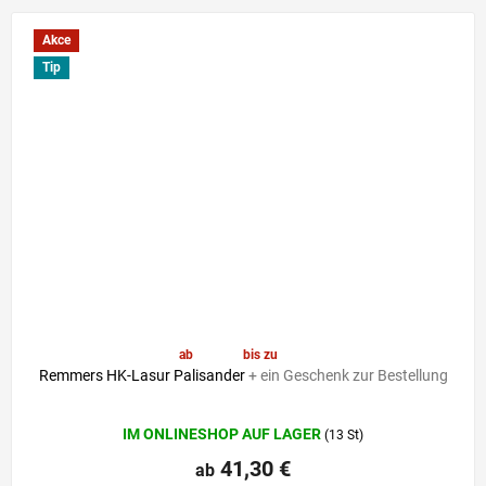
Akce
Tip
ab
41,30 €
bis zu
–6 %
Remmers HK-Lasur Palisander
+ ein Geschenk zur Bestellung
Die
IM ONLINESHOP AUF LAGER
(13 St)
durchschnittliche
Produktbewertung
41,30 €
ab
ist