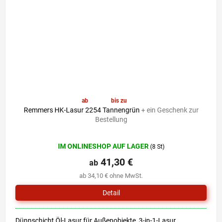
ab
41,30 €
bis zu
–6 %
Remmers HK-Lasur 2254 Tannengrün
+ ein Geschenk zur
Bestellung
Die
IM ONLINESHOP AUF LAGER
(8 St)
durchschnittliche
Produktbewertung
41,30 €
ab
ist
ab 34,10 € ohne MwSt.
5,0
von
Detail
5
Sternen.
Dünnschicht Öl-Lasur für Außenobjekte, 3-in-1-Lasur