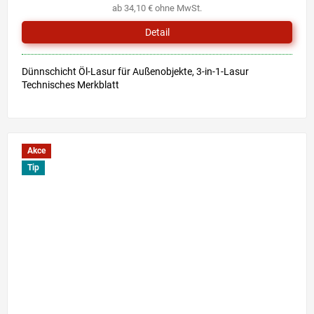
ab 34,10 € ohne MwSt.
5,0
von
Detail
5
Sternen.
Dünnschicht Öl-Lasur für Außenobjekte, 3-in-1-Lasur
Technisches Merkblatt
Akce
Tip