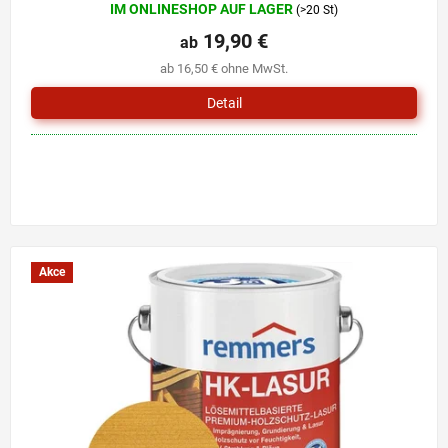
IM ONLINESHOP AUF LAGER
(>20 St)
durchschnittliche
Produktbewertung
19,90 €
ab
ist
ab 16,50 € ohne MwSt.
5,0
von
Detail
5
Sternen.
Akce