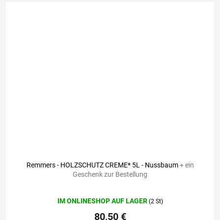
Remmers - HOLZSCHUTZ CREME* 5L - Nussbaum
+ ein
Geschenk zur Bestellung
Die
IM ONLINESHOP AUF LAGER
(2 St)
durchschnittliche
Produktbewertung
80,50 €