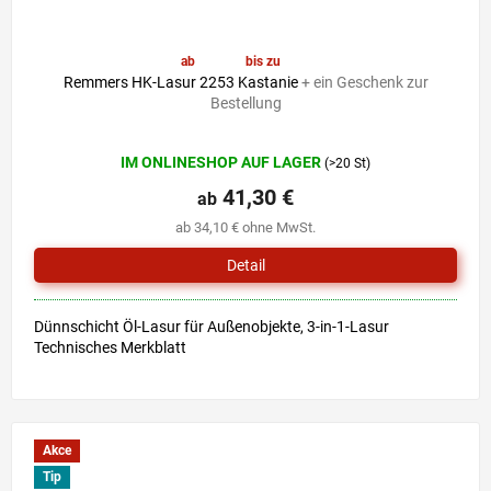
ab
41,30 €
bis zu
–6 %
Remmers HK-Lasur 2253 Kastanie
+ ein Geschenk zur
Bestellung
Die
IM ONLINESHOP AUF LAGER
(>20 St)
durchschnittliche
Produktbewertung
41,30 €
ab
ist
ab 34,10 € ohne MwSt.
4,9
von
Detail
5
Sternen.
Dünnschicht Öl-Lasur für Außenobjekte, 3-in-1-Lasur
Technisches Merkblatt
Akce
Tip