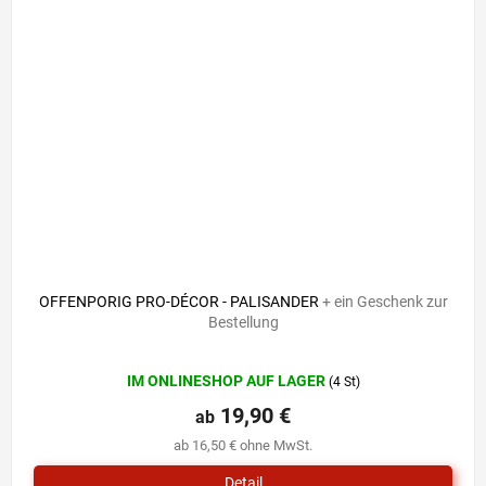
OFFENPORIG PRO-DÉCOR - PALISANDER
+ ein Geschenk zur
Bestellung
Die
IM ONLINESHOP AUF LAGER
(4 St)
durchschnittliche
Produktbewertung
19,90 €
ab
ist
ab 16,50 € ohne MwSt.
5,0
von
Detail