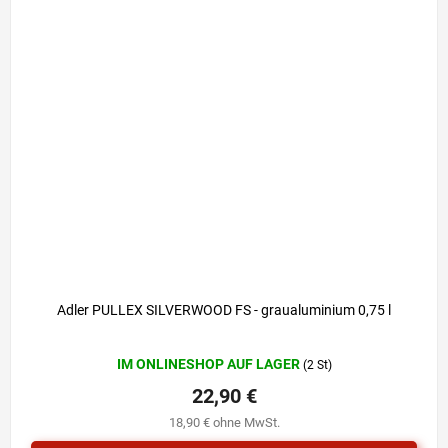
Adler PULLEX SILVERWOOD FS - graualuminium 0,75 l
Die
IM ONLINESHOP AUF LAGER
(2 St)
durchschnittliche
Produktbewertung
22,90 €
ist
18,90 € ohne MwSt.
5,0
von