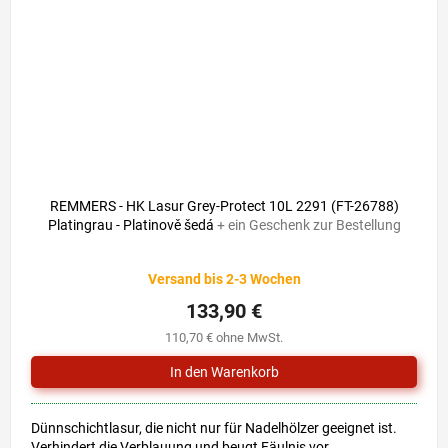
138,80 €
–3 %
REMMERS - HK Lasur Grey-Protect 10L 2291 (FT-26788)
Platingrau - Platinově šedá
+ ein Geschenk zur Bestellung
Die
Versand bis 2-3 Wochen
durchschnittliche
Produktbewertung
133,90 €
ist
110,70 € ohne MwSt.
0,0
von
5
Sternen.
Dünnschichtlasur, die nicht nur für Nadelhölzer geeignet ist.
Verhindert die Verblauung und beugt Fäulnis vor.