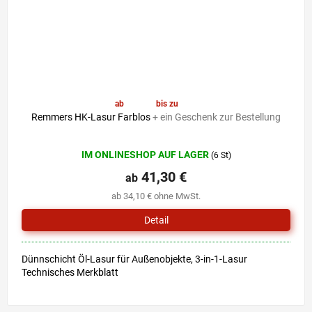
ab
41,30 €
bis zu
–6 %
Remmers HK-Lasur Farblos
+ ein Geschenk zur Bestellung
Die
IM ONLINESHOP AUF LAGER
(6 St)
durchschnittliche
Produktbewertung
41,30 €
ab
ist
ab 34,10 € ohne MwSt.
5,0
von
Detail
5
Sternen.
Dünnschicht Öl-Lasur für Außenobjekte, 3-in-1-Lasur
Technisches Merkblatt