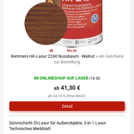
r
i
P
e
r
r
o
u
d
n
u
g
k
t
ab
41,30 €
bis zu
–6 %
e
Remmers HK-Lasur 2260 Nussbaum - Walnut
+ ein Geschenk
zur Bestellung
Die
IM ONLINESHOP AUF LAGER
(18 St)
durchschnittliche
Produktbewertung
41,30 €
ab
ist
ab 34,10 € ohne MwSt.
4,7
von
Detail
5
Sternen.
Dünnschicht Öl-Lasur für Außenobjekte, 3-in-1-Lasur
Technisches Merkblatt