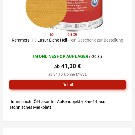
ab
41,30 €
bis zu
–6 %
Remmers HK-Lasur Eiche Hell
+ ein Geschenk zur Bestellung
Die
IM ONLINESHOP AUF LAGER
(>20 St)
durchschnittliche
Produktbewertung
41,30 €
ab
ist
ab 34,10 € ohne MwSt.
5,0
von
Detail
5
Sternen.
Dünnschicht Öl-Lasur für Außenobjekte, 3-in-1-Lasur
Technisches Merkblatt