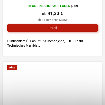
Die
IM ONLINESHOP AUF LAGER
(7 St)
durchschnittliche
Produktbewertung
41,30 €
ab
ist
ab 34,10 € ohne MwSt.
4,9
von
Detail
5
Sternen.
Dünnschicht Öl-Lasur für Außenobjekte, 3-in-1-Lasur
Technisches Merkblatt
Akce