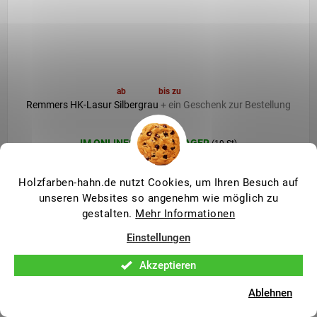
ab
41,30 €
bis zu
–6 %
Remmers HK-Lasur Silbergrau
+ ein Geschenk zur Bestellung
Die
IM ONLINESHOP AUF LAGER
(19 St)
durchschnittliche
Produktbewertung
41,30 €
ab
ist
Holzfarben-hahn.de nutzt Cookies, um Ihren Besuch auf
ab 34,10 € ohne MwSt.
4,8
unseren Websites so angenehm wie möglich zu
von
Detail
5
gestalten.
Mehr Informationen
Sternen.
Einstellungen
Dünnschicht Öl-Lasur für Außenobjekte, 3-in-1-Lasur
Technisches Merkblatt
Akzeptieren
Ablehnen