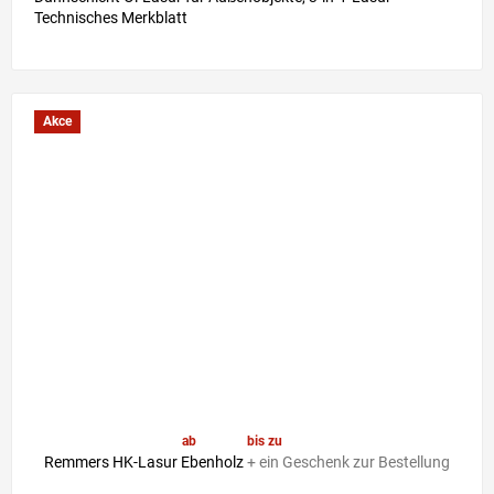
Technisches Merkblatt
Akce
ab
41,30 €
bis zu
–6 %
Remmers HK-Lasur Ebenholz
+ ein Geschenk zur Bestellung