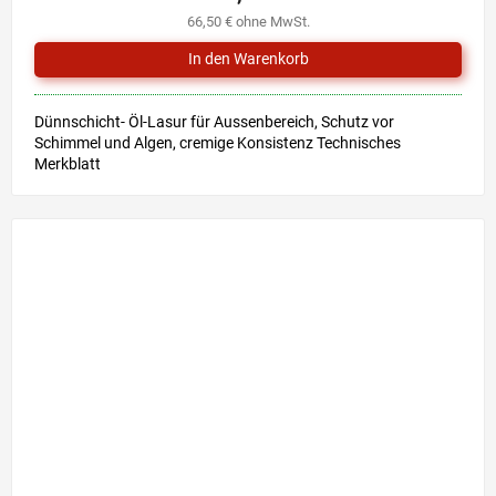
ist
66,50 € ohne MwSt.
5,0
von
5
Sternen.
Dünnschicht- Öl-Lasur für Aussenbereich, Schutz vor
Schimmel und Algen, cremige Konsistenz Technisches
Merkblatt