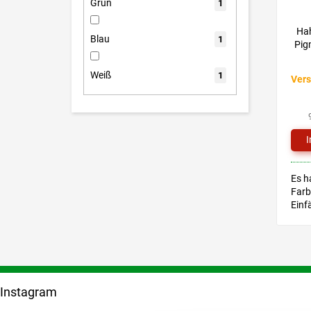
Grün
1
Hah
Blau
1
Pig
Weiß
1
Vers
Es h
Farb
Einf
Epox
F
u
Instagram
ß