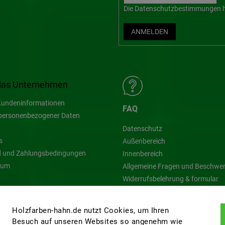
Die
Datenschutzbestimmungen
h
ANMELDEN
das Unternehmen
undeninformationen
FAQ
personenbezogener Daten
Datenschutz
s
Außenbereich
 und Zahlungsbedingungen
Innenbereich
sum
Allgemeine Fragen und Beschwe
Widerrufsbelehrung & formular
Blog
Holzfarben-hahn.de nutzt Cookies, um Ihren
Besuch auf unseren Websites so angenehm wie