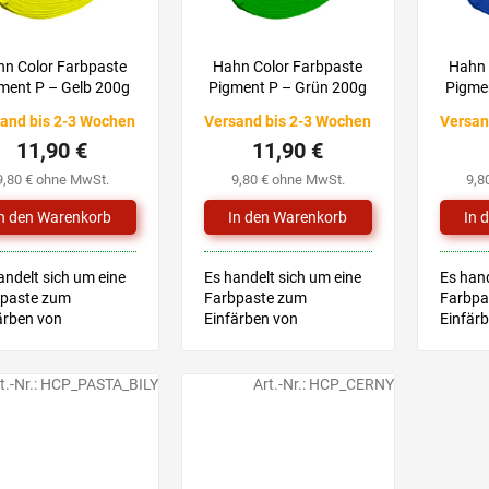
n Color Farbpaste
Hahn Color Farbpaste
Hahn 
ment P – Gelb 200g
Pigment P – Grün 200g
Pigme
and bis 2-3 Wochen
Versand bis 2-3 Wochen
Versan
11,90 €
11,90 €
9,80 € ohne MwSt.
9,80 € ohne MwSt.
9,8
andelt sich um eine
Es handelt sich um eine
Es hand
paste zum
Farbpaste zum
Farbpa
ärben von
Einfärben von
Einfär
idharzen.
Epoxidharzen.
Epoxid
t.-Nr.:
HCP_PASTA_BILY
Art.-Nr.:
HCP_CERNY