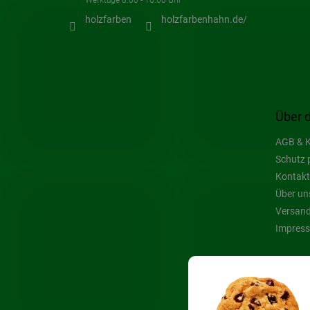
holzfarben
holzfarbenhahn.de/
Über 
AGB & K
Schutz 
Kontakt
Über un
Versand
Impres