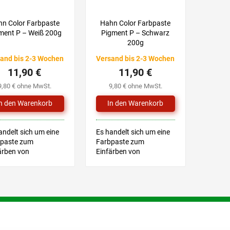
n Color Farbpaste
Hahn Color Farbpaste
ment P – Weiß 200g
Pigment P – Schwarz
200g
and bis 2-3 Wochen
Versand bis 2-3 Wochen
11,90 €
11,90 €
9,80 € ohne MwSt.
9,80 € ohne MwSt.
andelt sich um eine
Es handelt sich um eine
paste zum
Farbpaste zum
ärben von
Einfärben von
idharzen
Epoxidharzen.
S
t
e
u
e