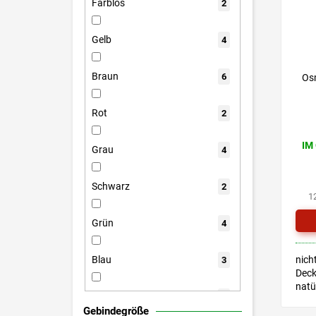
Farblos
2
Gelb
4
Braun
6
Os
Rot
2
IM
Grau
4
Schwarz
2
1
Grün
4
nich
Blau
3
Deck
natü
Weiß
2
Auße
Gebindegröße
Inne