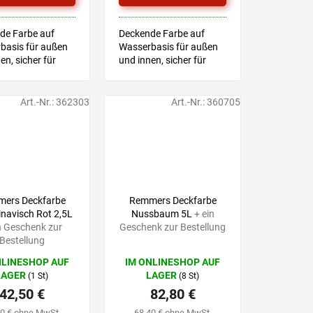
.
de Farbe auf
Deckende Farbe auf
basis für außen
Wasserbasis für außen
en, sicher für
und innen, sicher für
spielzeug
Kinderspielzeug
sches Merkblatt
Technisches Merkblatt
Art.-Nr.:
362303
Art.-Nr.:
360705
52,90 €
92,10 €
–19 %
–10 %
ers Deckfarbe
Remmers Deckfarbe
navisch Rot 2,5L
Nussbaum 5L
+ ein
n Geschenk zur
Geschenk zur Bestellung
Bestellung
NLINESHOP AUF
IM ONLINESHOP AUF
LAGER
LAGER
(1 St)
(8 St)
42,50 €
82,80 €
10 € ohne MwSt.
68,40 € ohne MwSt.