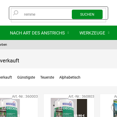
SUCHEN
NACH ART DES ANSTRICHS
WERKZEUGE
arben
verkauft
erkauft
Günstigste
Teuerste
Alphabetisch
Art.-Nr.:
360003
Art.-Nr.:
360803
A
52,90 €
52,90 €