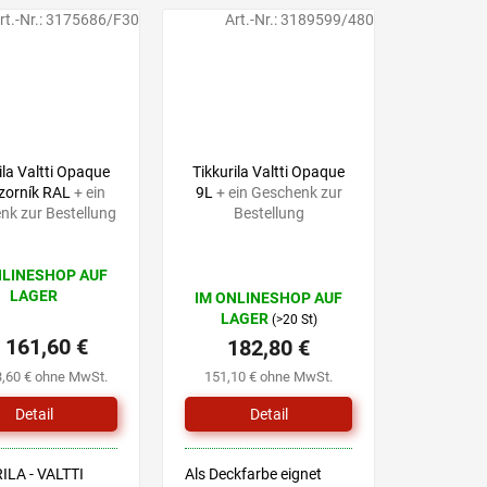
rt.-Nr.:
3175686/F30
Art.-Nr.:
3189599/480
ila Valtti Opaque
Tikkurila Valtti Opaque
vzorník RAL
+ ein
9L
+ ein Geschenk zur
nk zur Bestellung
Bestellung
NLINESHOP AUF
LAGER
IM ONLINESHOP AUF
hnittliche
LAGER
(>20 St)
tbewertung
161,60 €
182,80 €
3,60 € ohne MwSt.
151,10 € ohne MwSt.
Detail
Detail
.
ILA - VALTTI
Als Deckfarbe eignet