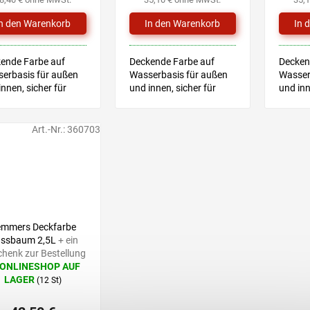
nen.
ende Farbe auf
Deckende Farbe auf
Decken
erbasis für außen
Wasserbasis für außen
Wasser
innen, sicher für
und innen, sicher für
und inn
erspielzeug
Kinderspielzeug
Kinder
nisches Merkblatt
Technisches Merkblatt
Techni
Art.-Nr.:
360703
52,90 €
–19 %
emmers Deckfarbe
ssbaum 2,5L
+ ein
henk zur Bestellung
 ONLINESHOP AUF
LAGER
(12 St)
hschnittliche
uktbewertung