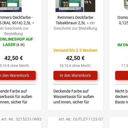
–19 %
–19 %
mmers Deckfarbe -
Remmers Deckfarbe
Osmo
ß (RAL 9016) 2,5L
+
Tabakbraun 2,5L
+ ein
0,12
ein Geschenk zur
Geschenk zur Bestellung
Bestellung
 ONLINESHOP AUF
LAGER
IM O
(6 St)
hschnittliche
Versand bis 2-3 Wochen
uktbewertung
42,50 €
42,50 €
5,10 € ohne MwSt.
35,10 € ohne MwSt.
17,
nen.
ende Farbe auf
Deckende Farbe auf
Nicht 
erbasis für außen
Wasserbasis für außen
decken
innen, sicher für
und innen, sicher für
Basis n
erspielzeug
Kinderspielzeug
den Au
nisches Merkblatt
Technisches Merkblatt
Innenbe
für Kin
Art.-Nr.:
3215231/W93
Art.-Nr.:
OUTLET-1123-07