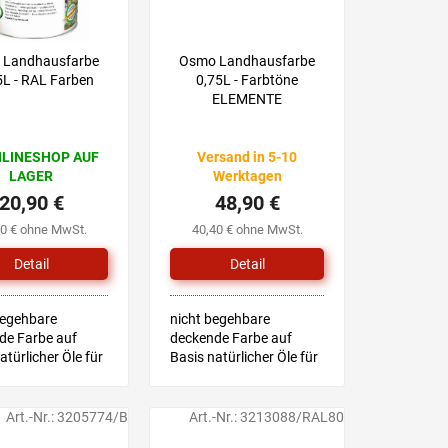
 Landhausfarbe
Osmo Landhausfarbe
5L - RAL Farben
0,75L - Farbtöne
ELEMENTE
NLINESHOP AUF
Versand in 5-10
LAGER
Werktagen
20,90 €
48,90 €
30 € ohne MwSt.
40,40 € ohne MwSt.
Detail
Detail
begehbare
nicht begehbare
de Farbe auf
deckende Farbe auf
atürlicher Öle für
Basis natürlicher Öle für
ßen- und
den Außen- und
reich, geeignet
Innenbereich, geeignet
derspielzeug.
für Kinderspielzeug
Art.-Nr.:
3205774/B
Art.-Nr.:
3213088/RAL80