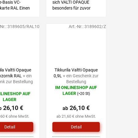
-Basis VC-
sich VALTI OPAQUE
karte RAL Einen
besonders für zuvor
 wählen Sie mit
gestrichene
iner Musterkarte,
Holzoberflächen mit
ießend wählen Sie
Alkydfarben oder Beizen,
-Nr.:
3189605/RAL10
Art.-Nr.:
3189602/Z
oduktvariante mit
die einen neuen Anstrich
 Ihnen...
gebrauchen. Empfohlen
für...
ila Valtti Opaque
Tikkurila Valtti Opaque
 vzorník RAL
+ ein
0,9L
+ ein Geschenk zur
nk zur Bestellung
Bestellung
IM ONLINESHOP AUF
Die
LAGER
NLINESHOP AUF
(>20 St)
durchschnittliche
LAGER
Produktbewertung
26,10 €
26,10 €
b
ist
ab
0,0
,60 € ohne MwSt.
ab 21,60 € ohne MwSt.
von
5
Detail
Detail
Sternen.