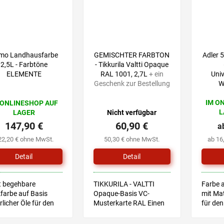
mo Landhausfarbe
GEMISCHTER FARBTON
Adler 
2,5L - Farbtöne
- Tikkurila Valtti Opaque
ELEMENTE
RAL 1001, 2,7L
+ ein
Univ
Geschenk zur Bestellung
W
IM O
 ONLINESHOP AUF
L
LAGER
Nicht verfügbar
147,90 €
60,90 €
a
22,20 € ohne MwSt.
50,30 € ohne MwSt.
ab 16
Detail
Detail
t begehbare
TIKKURILA - VALTTI
Farbe 
farbe auf Basis
Opaque-Basis VC-
mit Mat
rlicher Öle für den
Musterkarte RAL Einen
für den
nbereich und
Farbton wählen Sie mit
für den
nbereich, geeignet
Hilfe einer Musterkarte,
geeign