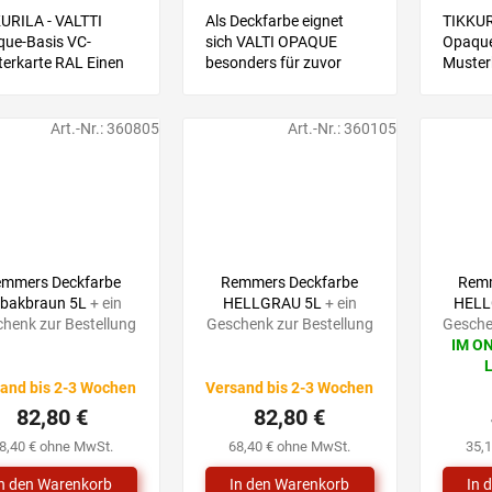
URILA - VALTTI
Als Deckfarbe eignet
TIKKUR
ue-Basis VC-
sich VALTI OPAQUE
Opaque
erkarte RAL Einen
besonders für zuvor
Muster
ton wählen Sie mit
gestrichene
Farbton
e einer Musterkarte,
Holzoberflächen mit
Hilfe e
hließend wählen Sie
Alkydfarben oder Beizen,
anschl
Art.-Nr.:
360805
Art.-Nr.:
360105
 Produktvariante mit
die einen neuen Anstrich
eine Pr
von Ihnen...
gebrauchen. Empfohlen
dem von
für...
92,10 €
92,10 €
–10 %
–10 %
emmers Deckfarbe
Remmers Deckfarbe
Remm
bakbraun 5L
+ ein
HELLGRAU 5L
+ ein
HELL
henk zur Bestellung
Geschenk zur Bestellung
Gesche
IM O
Die
durchsc
and bis 2-3 Wochen
Versand bis 2-3 Wochen
Produk
82,80 €
82,80 €
ist
5,0
8,40 € ohne MwSt.
68,40 € ohne MwSt.
35,
von
5