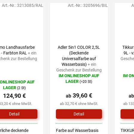
Kinderspielzeug
anschließend wählen Sie
Art.-Nr.:
3213085/RAL
Art.-Nr.:
3205696/BIL
A
eine Produktvariante mit
dem von Ihnen...
mo Landhausfarbe
Adler 5in1 COLOR 2,5L
Tikkur
L - Farbton RAL
+ ein
(Deckende
9L - 
henk zur Bestellung
Universalfarbe auf
Gesche
Wasserbasis)
+ ein
Geschenk zur Bestellung
IM ONLINESHOP AUF
IM O
Die
Die
LAGER
 ONLINESHOP AUF
(>20 St)
durchschnittliche
durchsc
LAGER
(2 St)
Produktbewertung
Produk
39,60 €
124,90 €
ist
ab
ist
ab
5,0
5,0
03,20 € ohne MwSt.
ab 32,70 € ohne MwSt.
ab 13
von
von
5
5
Detail
Detail
Sternen.
Sternen
rliche deckende
Farbe auf Wasserbasis
TIKKUR