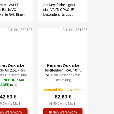
ILA - VALTTI
Als Deckfarbe eignet
-Basis VC-
sich VALTI OPAQUE
karte RAL Einen
besonders für zuvor
 wählen Sie mit
gestrichene
iner Musterkarte,
Holzoberflächen mit
ießend wählen Sie
Alkydfarben oder Beizen,
Art.-Nr.:
360103
Art.-Nr.:
361605
oduktvariante mit
die einen neuen Anstrich
 Ihnen...
gebrauchen. Empfohlen
für...
52,90 €
92,10 €
–19 %
–10 %
ers Deckfarbe
Remmers Deckfarbe
GRAU 2,5L
+ ein
Hellelfenbein (RAL 1015)
nk zur Bestellung
5L
+ ein Geschenk zur
NLINESHOP AUF
Bestellung
LAGER
(5 St)
hnittliche
Versand bis 2-3 Wochen
tbewertung
42,50 €
82,80 €
10 € ohne MwSt.
68,40 € ohne MwSt.