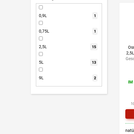
für 
0,9L
1
0,75L
1
2,5L
15
Os
2,5
Gesc
5L
13
9L
2
IM
1
natü