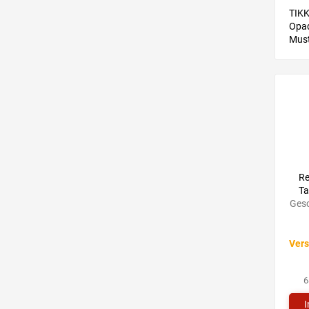
TIKK
Opaq
Must
Farb
Hilf
ansc
eine
dem 
R
Ta
Gesc
Vers
6