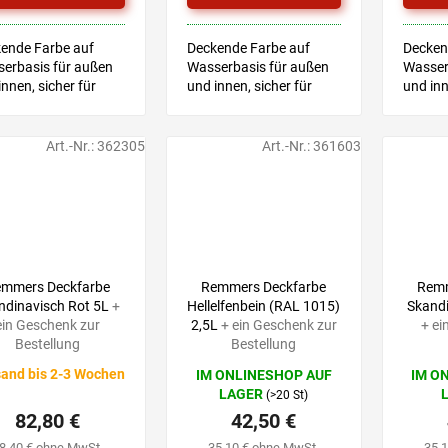
Sternen
ende Farbe auf
Deckende Farbe auf
Decken
erbasis für außen
Wasserbasis für außen
Wasser
innen, sicher für
und innen, sicher für
und inn
erspielzeug
Kinderspielzeug
Kinder
nisches Merkblatt
Technisches Merkblatt
Techni
Art.-Nr.:
362305
Art.-Nr.:
361603
92,10 €
52,90 €
–10 %
–19 %
emmers Deckfarbe
Remmers Deckfarbe
Remm
ndinavisch Rot 5L
+
Hellelfenbein (RAL 1015)
Skandi
ein Geschenk zur
2,5L
+ ein Geschenk zur
+ ei
Bestellung
Bestellung
and bis 2-3 Wochen
IM ONLINESHOP AUF
IM O
LAGER
(>20 St)
hschnittliche
82,80 €
42,50 €
uktbewertung
8,40 € ohne MwSt.
35,10 € ohne MwSt.
35,