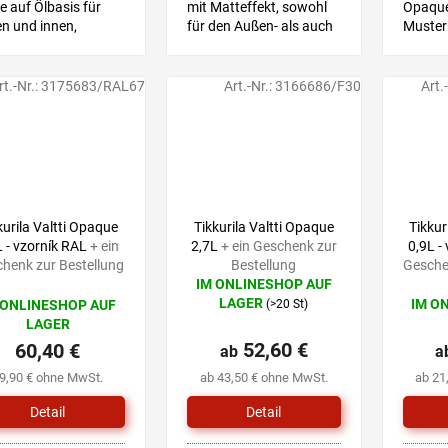
e auf Ölbasis für
mit Matteffekt, sowohl
Opaque
n und innen,
für den Außen- als auch
Muster
gnet für
für den Innenbereich
Farbton
erspielzeug
geeignet
Hilfe e
anschl
rt.-Nr.:
3175683/RAL67
Art.-Nr.:
3166686/F30
Art.
eine Pr
dem von
kurila Valtti Opaque
Tikkurila Valtti Opaque
Tikkur
L - vzorník RAL
+ ein
2,7L
+ ein Geschenk zur
0,9L -
henk zur Bestellung
Bestellung
Gesche
IM ONLINESHOP AUF
Die
LAGER
IM O
 ONLINESHOP AUF
(>20 St)
durchschnittliche
LAGER
Produktbewertung
52,60 €
60,40 €
ist
ab
a
0,0
9,90 € ohne MwSt.
ab 43,50 € ohne MwSt.
ab 21
von
5
Detail
Detail
Sternen.