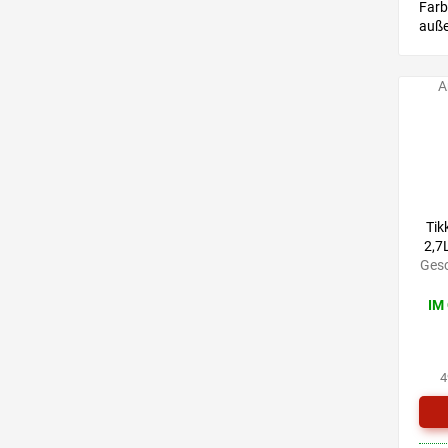
Farb
auße
geei
Kind
A
Tik
2,7
Gesc
IM
4