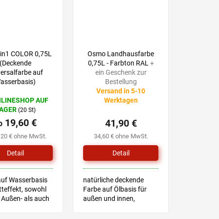
5in1 COLOR 0,75L
Osmo Landhausfarbe
(Deckende
0,75L - Farbton RAL
+
ersalfarbe auf
ein Geschenk zur
asserbasis)
Bestellung
Versand in 5-10
Die
NLINESHOP AUF
Werktagen
durchschnittliche
AGER
(20 St)
Produktbewertung
19,60 €
41,90 €
b
ist
5,0
,20 € ohne MwSt.
34,60 € ohne MwSt.
von
5
Detail
Detail
Sternen.
auf Wasserbasis
natürliche deckende
teffekt, sowohl
Farbe auf Ölbasis für
 Außen- als auch
außen und innen,
 Innenbereich
geeignet für
et
Kinderspielzeug