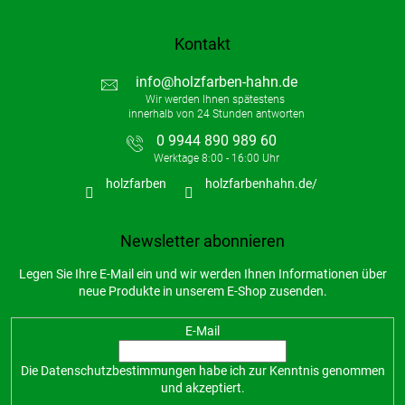
s
t
Kontakt
e
info
@
holzfarben-hahn.de
0 9944 890 989 60
holzfarben
holzfarbenhahn.de/
Newsletter abonnieren
Legen Sie Ihre E-Mail ein und wir werden Ihnen Informationen über
neue Produkte in unserem E-Shop zusenden.
E-Mail
Die
Datenschutzbestimmungen
habe ich zur Kenntnis genommen
und akzeptiert.