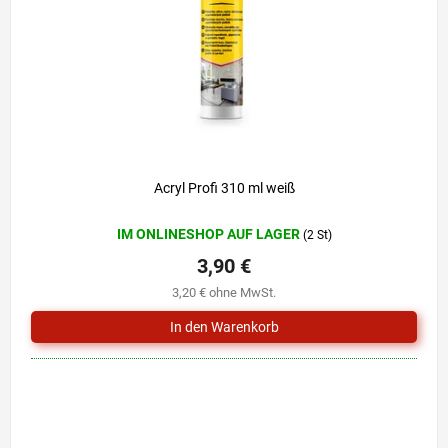
r
i
P
e
r
r
o
u
d
n
u
g
k
t
e
Acryl Profi 310 ml weiß
IM ONLINESHOP AUF LAGER
(2 St)
3,90 €
3,20 € ohne MwSt.