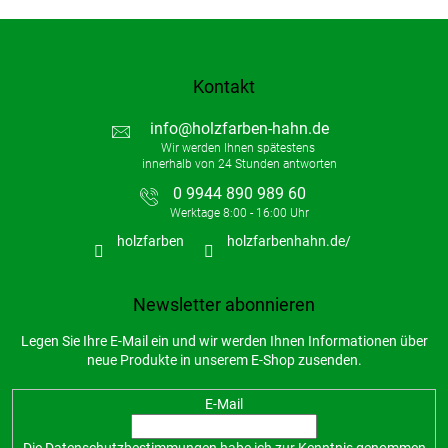
L
i
s
t
Kontakt
e
info
@
holzfarben-hahn.de
0 9944 890 989 60
holzfarben
holzfarbenhahn.de/
Newsletter abonnieren
Legen Sie Ihre E-Mail ein und wir werden Ihnen Informationen über
neue Produkte in unserem E-Shop zusenden.
E-Mail
Die
Datenschutzbestimmungen
habe ich zur Kenntnis genommen