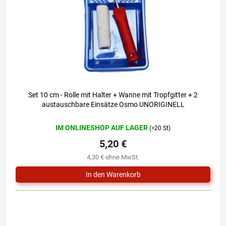
r
i
P
e
r
r
o
u
d
n
u
g
k
t
e
Set 10 cm - Rolle mit Halter + Wanne mit Tropfgitter + 2
austauschbare Einsätze Osmo UNORIGINELL
IM ONLINESHOP AUF LAGER
(>20 St)
5,20 €
4,30 € ohne MwSt.