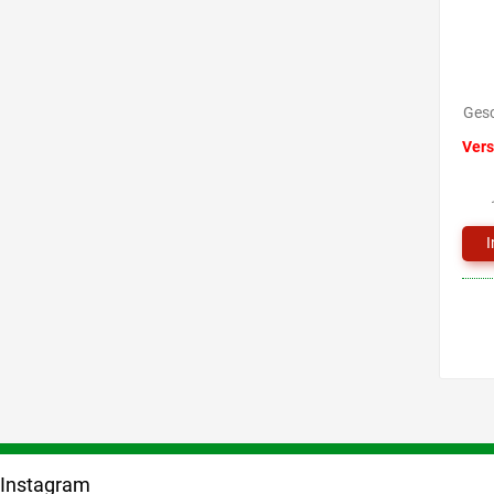
Gesc
Vers
F
u
Instagram