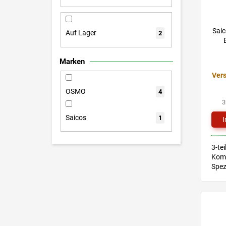
e
d
r
e
t
r
Sai
i
Auf Lager
2
P
e
r
r
Marken
o
u
d
Vers
n
u
g
OSMO
4
k
3
t
Saicos
1
e
3-tei
Komp
Spe