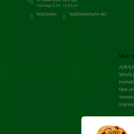
holzfarben
holzfarbenhahn.de/
Über 
AGB & K
Schutz 
Kontakt
Über un
Versand
Impres