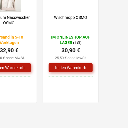
zum Nasswischen
Wischmopp OSMO
OSMO
rsand in 5-10
IM ONLINESHOP AUF
Werktagen
LAGER
(1 St)
32,90 €
30,90 €
20 € ohne MwSt.
25,50 € ohne MwSt.