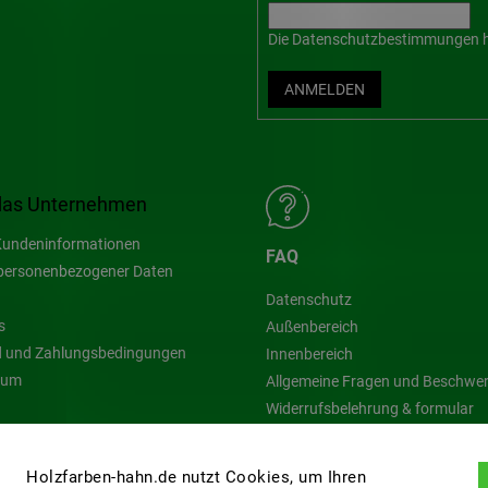
Die
Datenschutzbestimmungen
h
ANMELDEN
das Unternehmen
undeninformationen
FAQ
personenbezogener Daten
Datenschutz
s
Außenbereich
 und Zahlungsbedingungen
Innenbereich
sum
Allgemeine Fragen und Beschwe
Widerrufsbelehrung & formular
Blog
Holzfarben-hahn.de nutzt Cookies, um Ihren