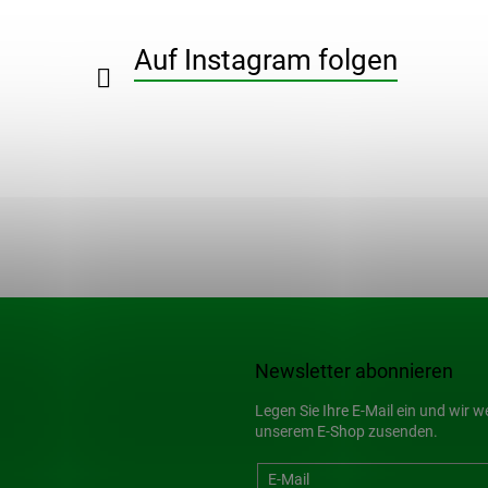
e
r
e
Auf Instagram folgen
l
e
m
e
n
t
e
d
e
r
L
i
s
t
e
Newsletter abonnieren
Legen Sie Ihre E-Mail ein und wir 
unserem E-Shop zusenden.
E-Mail