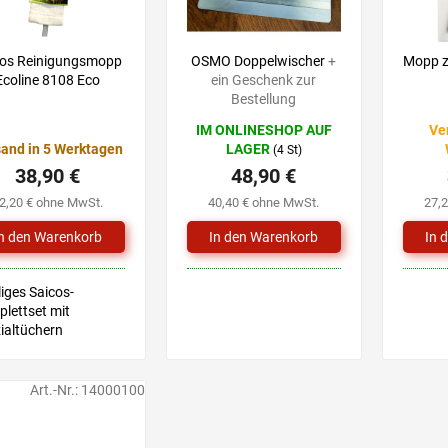
cos Reinigungsmopp
OSMO Doppelwischer
+
Mopp 
Ecoline 8108 Eco
ein Geschenk zur
Bestellung
IM ONLINESHOP AUF
Ve
and in 5 Werktagen
LAGER
(4 St)
38,90 €
48,90 €
2,20 € ohne MwSt.
40,40 € ohne MwSt.
27,
liges Saicos-
lettset mit
zialtüchern
Art.-Nr.:
14000100