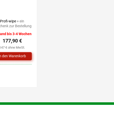
Profi-wipe
+ ein
henk zur Bestellung
and bis 3-4 Wochen
177,90 €
147 € ohne MwSt.
S
t
e
u