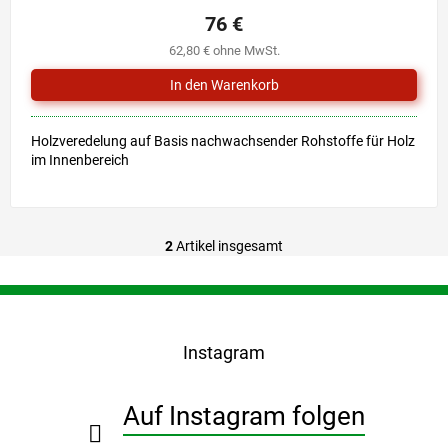
76 €
62,80 € ohne MwSt.
Holzveredelung auf Basis nachwachsender Rohstoffe für Holz
im Innenbereich
2
Artikel insgesamt
S
t
e
F
u
u
e
ß
r
Instagram
z
e
e
l
i
e
Auf Instagram folgen
l
m
e