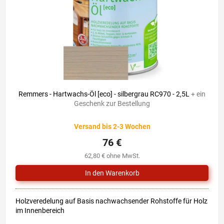
r
i
P
e
r
r
o
u
d
n
u
g
k
t
e
Remmers - Hartwachs-Öl [eco] - silbergrau RC970 - 2,5L
+ ein
Geschenk zur Bestellung
Versand bis 2-3 Wochen
76 €
62,80 € ohne MwSt.
Holzveredelung auf Basis nachwachsender Rohstoffe für Holz
im Innenbereich