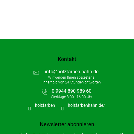
e
n
t
e
d
e
r
L
i
s
t
Kontakt
e
info
@
holzfarben-hahn.de
0 9944 890 989 60
holzfarben
holzfarbenhahn.de/
Newsletter abonnieren