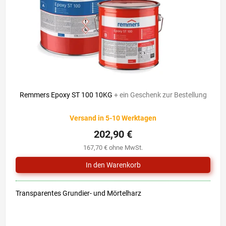
r
i
P
e
r
r
o
u
d
n
u
g
k
t
e
Remmers Epoxy ST 100 10KG
+ ein Geschenk zur Bestellung
Versand in 5-10 Werktagen
202,90 €
167,70 € ohne MwSt.
Transparentes Grundier- und Mörtelharz