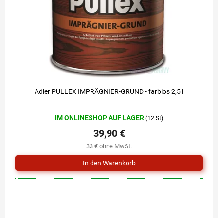
r
i
P
e
r
r
o
u
d
n
u
g
k
t
e
Adler PULLEX IMPRÄGNIER-GRUND - farblos 2,5 l
Die
IM ONLINESHOP AUF LAGER
(12 St)
durchschnittliche
Produktbewertung
39,90 €
ist
33 € ohne MwSt.
5,0
von
5
Sternen.