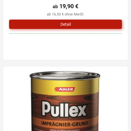
Produktbewertung
19,90 €
ab
ist
ab 16,50 € ohne MwSt.
5,0
von
Detail
5
Sternen.