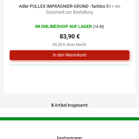
Adler PULLEX IMPRÄGNIER-GRUND - farblos 5 l
+ ein
Geschenk zur Bestellung
IM ONLINESHOP AUF LAGER
(14 St)
83,90 €
69,30 € ohne MwSt.
5
Artikel insgesamt
S
t
e
F
u
u
e
ß
r
Instagram