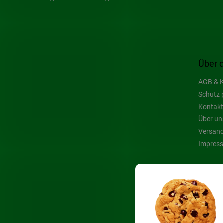
Über 
AGB & K
Schutz 
Kontakt
Über un
Versand
Impres