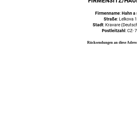
FIRMENSITZ/HAU
Firmenname
:
Hahn a s
Straße
: Lelkova 
Stadt
: Kravare (Deuts
Postleitzahl
: CZ- 
Rücksendungen an diese Adress