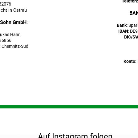
Telefon
82076
cht in Ostrau
BA
 Sohn GmbH
:
Bank
: Spa
IBAN
: DE
 Lukas Hahn
BIC/S
36856
 Chemnitz-Süd
Konto:
Auf Instagram folgen