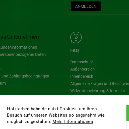
ANMELDEN
das Unternehmen
undeninformationen
FAQ
personenbezogener Daten
Datenschutz
s
Außenbereich
 und Zahlungsbedingungen
Innenbereich
sum
Allgemeine Fragen und Beschwe
Widerrufsbelehrung & formular
Blog
Holzfarben-hahn.de nutzt Cookies, um Ihren
Besuch auf unseren Websites so angenehm wie
möglich zu gestalten.
Mehr Informationen