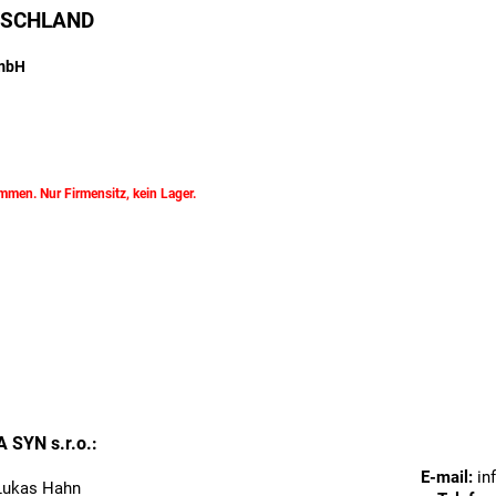
TSCHLAND
mbH
d
en. Nur Firmensitz, kein Lager.
SYN s.r.o.
:
E-mail:
in
 Lukas Hahn