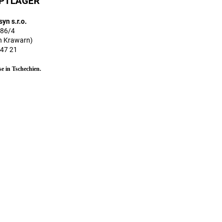
PTLAGER
yn s.r.o.
186/4
ch Krawarn)
747 21
e in Tschechien.