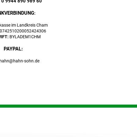
: 0 9944 890 989 60
NKVERBINDUNG
:
rkasse im Landkreis Cham
90742510200052424306
WIFT:
BYLADEM1CHM
PAYPAL:
hahn@hahn-sohn.de