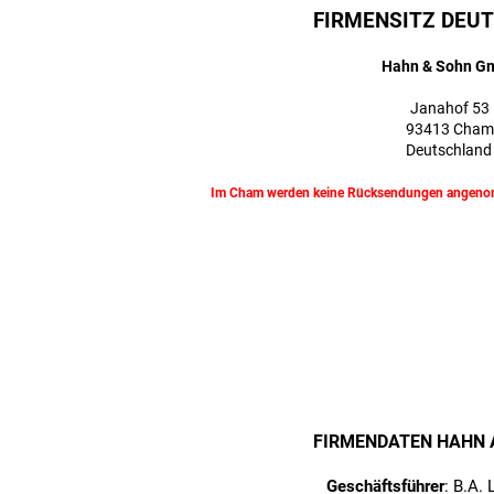
FIRMENSITZ DEU
Hahn & Sohn G
Janahof 53
93413 Cham
Deutschlan
Im Cham werden keine Rücksendungen angenomm
FIRMENDATEN HAHN A 
Geschäftsführer
: B.A.