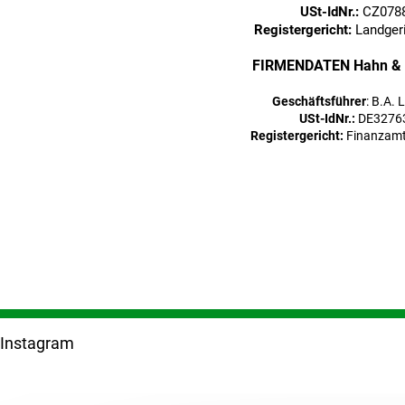
USt-IdNr.:
CZ078
Registergericht:
Landgeri
FIRMENDATEN Hahn &
Geschäftsführer
: B.A.
USt-IdNr.:
DE3276
Registergericht:
Finanzamt
F
u
Instagram
ß
z
e