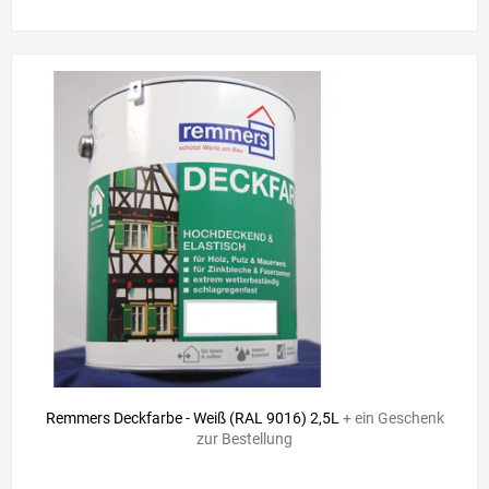
52,90 €
–19 %
Remmers Deckfarbe - Weiß (RAL 9016) 2,5L
+ ein Geschenk
zur Bestellung
Die