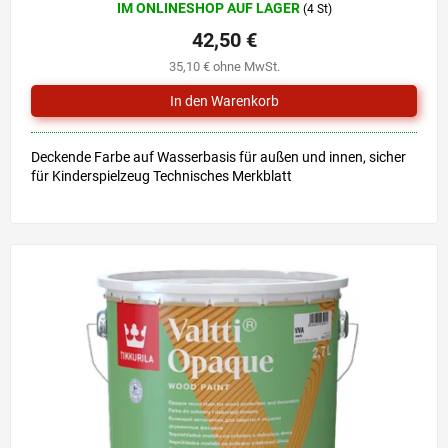
IM ONLINESHOP AUF LAGER
(4 St)
durchschnittliche
Produktbewertung
42,50 €
ist
35,10 € ohne MwSt.
5,0
von
5
Sternen.
Deckende Farbe auf Wasserbasis für außen und innen, sicher
für Kinderspielzeug Technisches Merkblatt