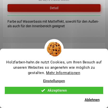
von
Detail
5
Sternen.
Farbe auf Wasserbasis mit Matteffekt, sowohl für den Außen-
als auch für den Innenbereich geeignet
Holzfarben-hahn.de nutzt Cookies, um Ihren Besuch auf
unseren Websites so angenehm wie möglich zu
gestalten.
Mehr Informationen
Einstellungen
Akzeptieren
Ablehnen