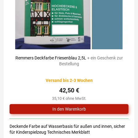
r
i
P
e
r
r
o
u
d
n
u
g
k
t
52,90 €
–19 %
e
Remmers Deckfarbe Friesenblau 2,5L
+ ein Geschenk zur
Bestellung
Die
Versand bis 2-3 Wochen
durchschnittliche
Produktbewertung
42,50 €
ist
35,10 € ohne MwSt.
5,0
von
5
Sternen.
Deckende Farbe auf Wasserbasis für außen und innen, sicher
für Kinderspielzeug Technisches Merkblatt