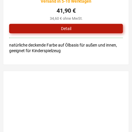
Versand in 5-10 Werktagen
durchschnittliche
Produktbewertung
41,90 €
ist
34,60 € ohne MwSt.
5,0
von
Detail
5
Sternen.
natürliche deckende Farbe auf Ölbasis für außen und innen,
geeignet für Kinderspielzeug