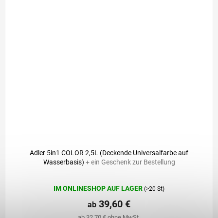
Adler 5in1 COLOR 2,5L (Deckende Universalfarbe auf
Wasserbasis)
+ ein Geschenk zur Bestellung
Die
IM ONLINESHOP AUF LAGER
(>20 St)
durchschnittliche
Produktbewertung
39,60 €
ab
ist
ab 32,70 € ohne MwSt.
5,0