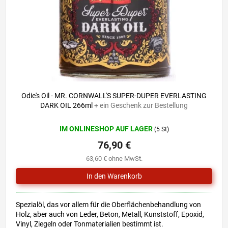
r
i
P
e
r
r
o
u
d
n
u
g
k
t
e
Odie's Oil - MR. CORNWALL'S SUPER-DUPER EVERLASTING
DARK OIL 266ml
+ ein Geschenk zur Bestellung
IM ONLINESHOP AUF LAGER
(5 St)
76,90 €
63,60 € ohne MwSt.
Spezialöl, das vor allem für die Oberflächenbehandlung von
Holz, aber auch von Leder, Beton, Metall, Kunststoff, Epoxid,
Vinyl, Ziegeln oder Tonmaterialien bestimmt ist.