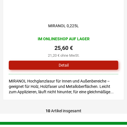
MIRANOL 0,225L
IM ONLINESHOP AUF LAGER
25,60 €
21,20 € ohne MwSt.
Detail
MIRANOL Hochglanzlasur für Innen und Außenbereiche –
geeignet für Holz, Holzfaser und Metalloberflächen. Leicht
zum Applizieren, läuft nicht hinunter, für eine gleichmäßige...
10
Artikel insgesamt
S
t
e
F