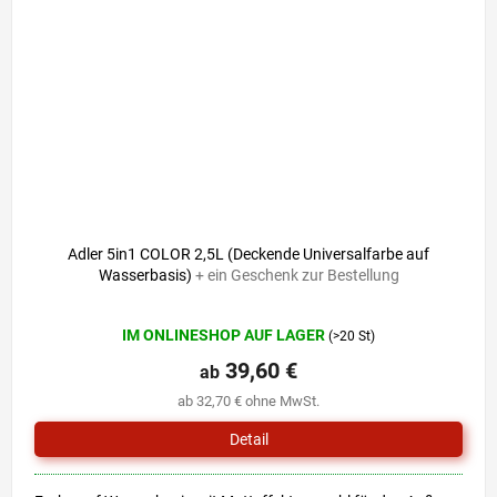
Adler 5in1 COLOR 2,5L (Deckende Universalfarbe auf
Wasserbasis)
+ ein Geschenk zur Bestellung
Die
IM ONLINESHOP AUF LAGER
(>20 St)
durchschnittliche
Produktbewertung
39,60 €
ab
ist
ab 32,70 € ohne MwSt.
5,0
von
Detail
5
Sternen.