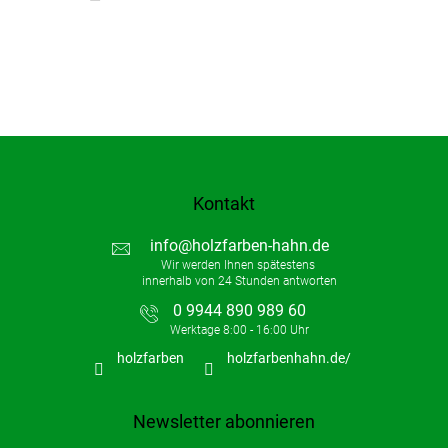
e
e
n
t
e
d
e
r
L
i
s
t
Kontakt
e
info
@
holzfarben-hahn.de
0 9944 890 989 60
holzfarben
holzfarbenhahn.de/
Newsletter abonnieren