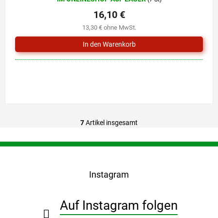
16,10 €
13,30 € ohne MwSt.
7
Artikel insgesamt
S
t
e
F
u
u
e
ß
r
Instagram
z
e
e
l
i
e
Auf Instagram folgen
l
m