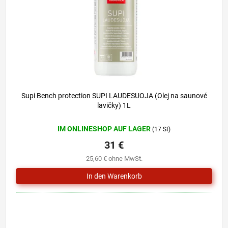
r
i
P
e
r
r
o
u
d
n
u
g
k
t
e
Supi Bench protection SUPI LAUDESUOJA (Olej na saunové
lavičky) 1L
IM ONLINESHOP AUF LAGER
(17 St)
31 €
25,60 € ohne MwSt.