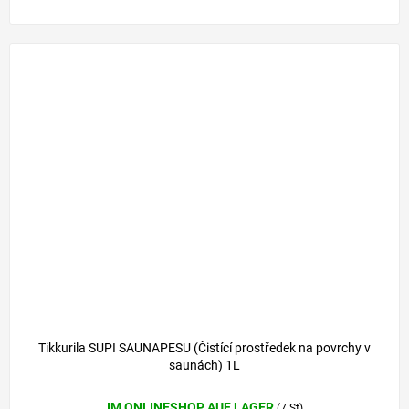
Tikkurila SUPI SAUNAPESU (Čistící prostředek na povrchy v
saunách) 1L
IM ONLINESHOP AUF LAGER
(7 St)