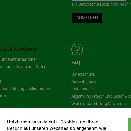
Die
Datenschutzbestimmungen
h
ANMELDEN
das Unternehmen
undeninformationen
FAQ
personenbezogener Daten
Datenschutz
s
Außenbereich
 und Zahlungsbedingungen
Innenbereich
sum
Allgemeine Fragen und Beschwe
Widerrufsbelehrung & formular
Blog
Holzfarben-hahn.de nutzt Cookies, um Ihren
Besuch auf unseren Websites so angenehm wie