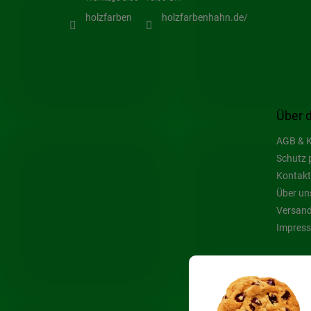
holzfarben
holzfarbenhahn.de/
Über 
AGB & K
Schutz 
Kontakt
Über un
Versand
Impres