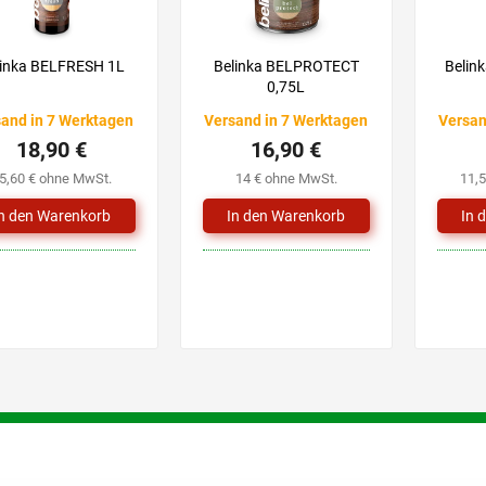
linka BELFRESH 1L
Belinka BELPROTECT
Belin
0,75L
and in 7 Werktagen
Versand in 7 Werktagen
Versan
18,90 €
16,90 €
5,60 € ohne MwSt.
14 € ohne MwSt.
11,
S
t
e
u
e