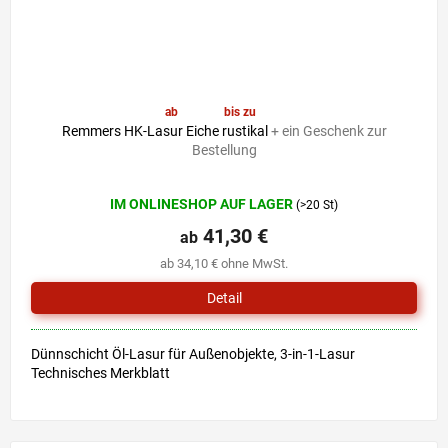
ab
41,30 €
bis zu
–6 %
Remmers HK-Lasur Eiche rustikal
+ ein Geschenk zur
Bestellung
Die
IM ONLINESHOP AUF LAGER
(>20 St)
durchschnittliche
Produktbewertung
41,30 €
ab
ist
ab 34,10 € ohne MwSt.
5,0
von
Detail
5
Sternen.
Dünnschicht Öl-Lasur für Außenobjekte, 3-in-1-Lasur
Technisches Merkblatt