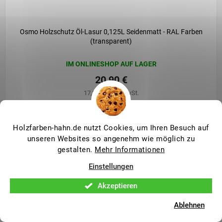
Osmo Holzschutz Öl-Lasur 0,125L Seidenmatt - RAL Farben
(transparent)
IM ONLINESHOP AUF LAGER
20,90 €
17,30 € ohne MwSt.
Detail
Holzfarben-hahn.de nutzt Cookies, um Ihren Besuch auf
dünnschichtige Öllasur für Holzflächen im Außenbereich mit
unseren Websites so angenehm wie möglich zu
langer Lebensdauer ACHTUNG – DIES IST KEINE DECKENDE
gestalten.
Mehr Informationen
FARBE
Einstellungen
Akzeptieren
Ablehnen