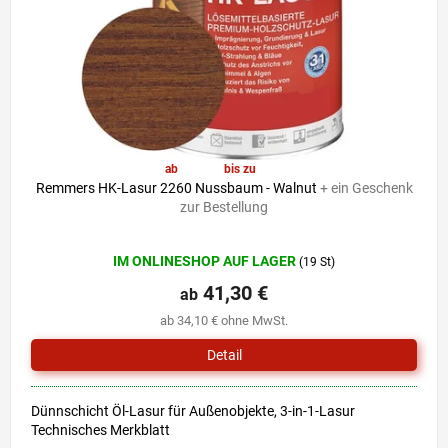
r
i
P
e
r
r
o
u
d
n
u
g
k
t
ab
41,30 €
bis zu
–6 %
e
Remmers HK-Lasur 2260 Nussbaum - Walnut
+ ein Geschenk
zur Bestellung
Die
IM ONLINESHOP AUF LAGER
(19 St)
durchschnittliche
Produktbewertung
41,30 €
ab
ist
ab 34,10 € ohne MwSt.
4,7
von
Detail
5
Sternen.
Dünnschicht Öl-Lasur für Außenobjekte, 3-in-1-Lasur
Technisches Merkblatt