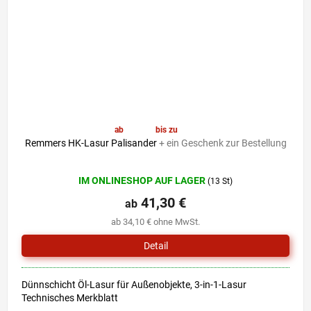
ab
41,30 €
bis zu
–6 %
Remmers HK-Lasur Palisander
+ ein Geschenk zur Bestellung
Die
IM ONLINESHOP AUF LAGER
(13 St)
durchschnittliche
Produktbewertung
41,30 €
ab
ist
ab 34,10 € ohne MwSt.
5,0
von
Detail
5
Sternen.
Dünnschicht Öl-Lasur für Außenobjekte, 3-in-1-Lasur
Technisches Merkblatt