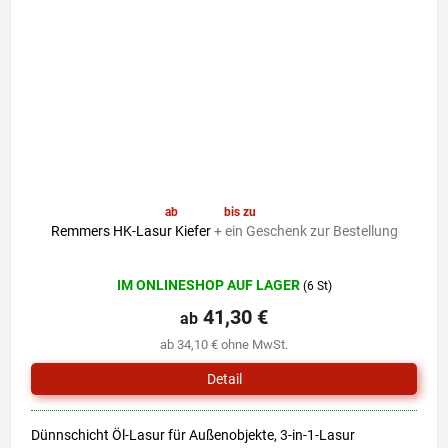
ab
41,30 €
bis zu
–6 %
Remmers HK-Lasur Kiefer
+ ein Geschenk zur Bestellung
Die
IM ONLINESHOP AUF LAGER
(6 St)
durchschnittliche
Produktbewertung
41,30 €
ab
ist
ab 34,10 € ohne MwSt.
5,0
von
Detail
5
Sternen.
Dünnschicht Öl-Lasur für Außenobjekte, 3-in-1-Lasur