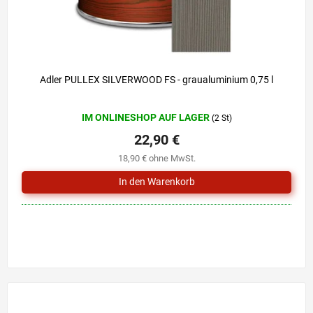
Adler PULLEX SILVERWOOD FS - graualuminium 0,75 l
Die
IM ONLINESHOP AUF LAGER
(2 St)
durchschnittliche
Produktbewertung
22,90 €
ist
18,90 € ohne MwSt.
5,0
von
5
Sternen.