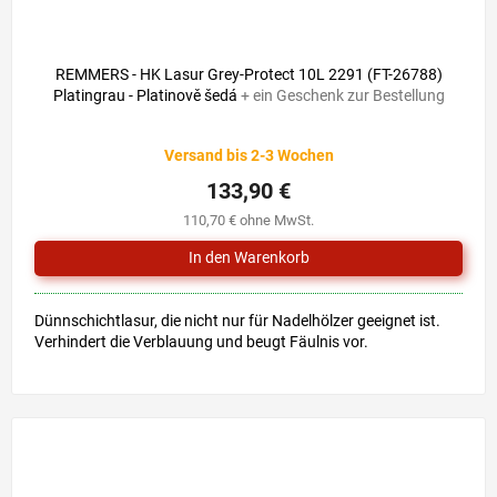
138,80 €
–3 %
REMMERS - HK Lasur Grey-Protect 10L 2291 (FT-26788)
Platingrau - Platinově šedá
+ ein Geschenk zur Bestellung
Die
Versand bis 2-3 Wochen
durchschnittliche
Produktbewertung
133,90 €
ist
110,70 € ohne MwSt.
0,0
von
5
Sternen.
Dünnschichtlasur, die nicht nur für Nadelhölzer geeignet ist.
Verhindert die Verblauung und beugt Fäulnis vor.