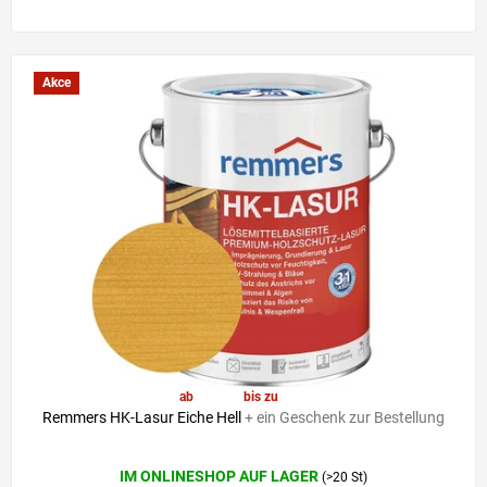
Akce
ab
41,30 €
bis zu
–6 %
Remmers HK-Lasur Eiche Hell
+ ein Geschenk zur Bestellung
Die
IM ONLINESHOP AUF LAGER
(>20 St)
durchschnittliche