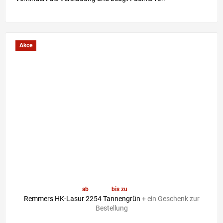
Akce
ab
41,30 €
bis zu
–6 %
Remmers HK-Lasur 2254 Tannengrün
+ ein Geschenk zur
Bestellung