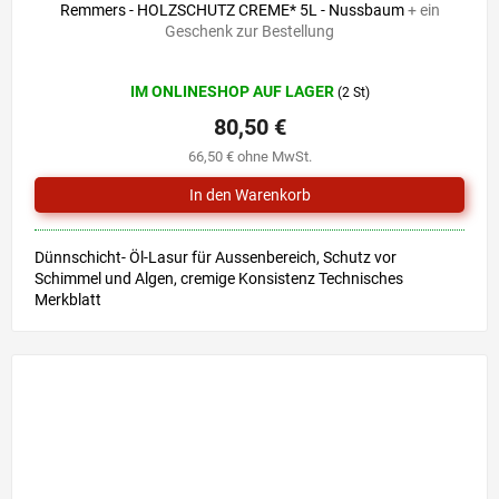
Remmers - HOLZSCHUTZ CREME* 5L - Nussbaum
+ ein
Geschenk zur Bestellung
Die
IM ONLINESHOP AUF LAGER
(2 St)
durchschnittliche
Produktbewertung
80,50 €
ist
66,50 € ohne MwSt.
5,0
von
5
Sternen.
Dünnschicht- Öl-Lasur für Aussenbereich, Schutz vor
Schimmel und Algen, cremige Konsistenz Technisches
Merkblatt