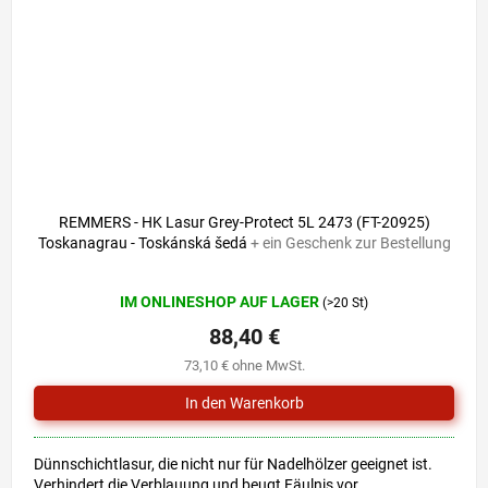
REMMERS - HK Lasur Grey-Protect 5L 2473 (FT-20925)
Toskanagrau - Toskánská šedá
+ ein Geschenk zur Bestellung
Die
IM ONLINESHOP AUF LAGER
(>20 St)
durchschnittliche
Produktbewertung
88,40 €
ist
73,10 € ohne MwSt.
0,0
von
5
Sternen.
Dünnschichtlasur, die nicht nur für Nadelhölzer geeignet ist.
Verhindert die Verblauung und beugt Fäulnis vor.