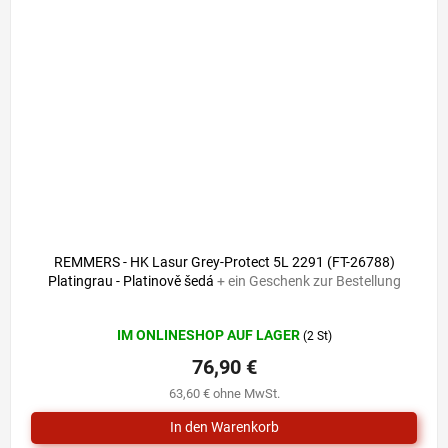
78,30 €
–1 %
REMMERS - HK Lasur Grey-Protect 5L 2291 (FT-26788)
Platingrau - Platinově šedá
+ ein Geschenk zur Bestellung
Die
IM ONLINESHOP AUF LAGER
(2 St)
durchschnittliche
Produktbewertung
76,90 €
ist
63,60 € ohne MwSt.
5,0
von
5