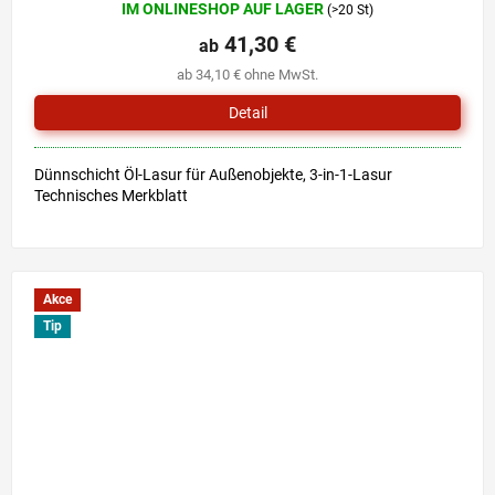
IM ONLINESHOP AUF LAGER
(>20 St)
durchschnittliche
Produktbewertung
41,30 €
ab
ist
ab 34,10 € ohne MwSt.
4,9
von
Detail
5
Sternen.
Dünnschicht Öl-Lasur für Außenobjekte, 3-in-1-Lasur
Technisches Merkblatt
Akce
Tip