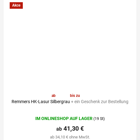
Akce
ab
41,30 €
bis zu
–6 %
Remmers HK-Lasur Silbergrau
+ ein Geschenk zur Bestellung
Die
IM ONLINESHOP AUF LAGER
(19 St)
durchschnittliche
Produktbewertung
41,30 €
ab
ist
ab 34,10 € ohne MwSt.
4,8