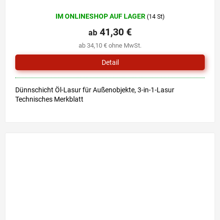
Die
IM ONLINESHOP AUF LAGER
(14 St)
durchschnittliche
Produktbewertung
41,30 €
ab
ist
ab 34,10 € ohne MwSt.
5,0
von
Detail
5
Sternen.
Dünnschicht Öl-Lasur für Außenobjekte, 3-in-1-Lasur
Technisches Merkblatt