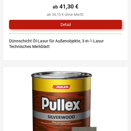
Produktbewertung
41,30 €
ab
ist
ab 34,10 € ohne MwSt.
5,0
von
Detail
5
Sternen.
Dünnschicht Öl-Lasur für Außenobjekte, 3-in-1-Lasur
Technisches Merkblatt