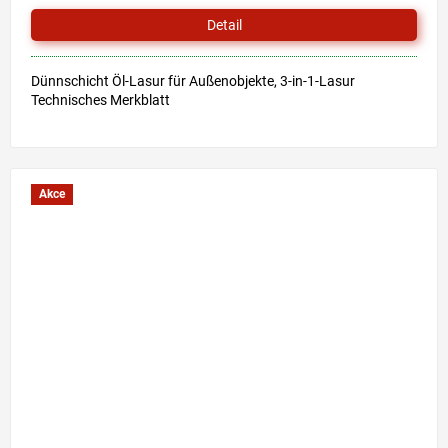
von
Detail
5
Sternen.
Dünnschicht Öl-Lasur für Außenobjekte, 3-in-1-Lasur
Technisches Merkblatt
Akce