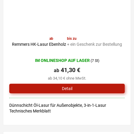
ab
41,30 €
bis zu
–6 %
Remmers HK-Lasur Ebenholz
+ ein Geschenk zur Bestellung
Die
IM ONLINESHOP AUF LAGER
(7 St)
durchschnittliche
Produktbewertung
41,30 €
ab
ist
ab 34,10 € ohne MwSt.
4,9
von
Detail
5
Sternen.
Dünnschicht Öl-Lasur für Außenobjekte, 3-in-1-Lasur
Technisches Merkblatt