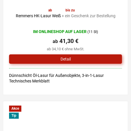
ab
41,30 €
bis zu
–6 %
Remmers HK-Lasur Weiß
+ ein Geschenk zur Bestellung
Die
IM ONLINESHOP AUF LAGER
(11 St)
durchschnittliche
Produktbewertung
41,30 €
ab
ist
ab 34,10 € ohne MwSt.
5,0
von
Detail
5
Sternen.
Dünnschicht Öl-Lasur für Außenobjekte, 3-in-1-Lasur
Technisches Merkblatt
Akce
Tip