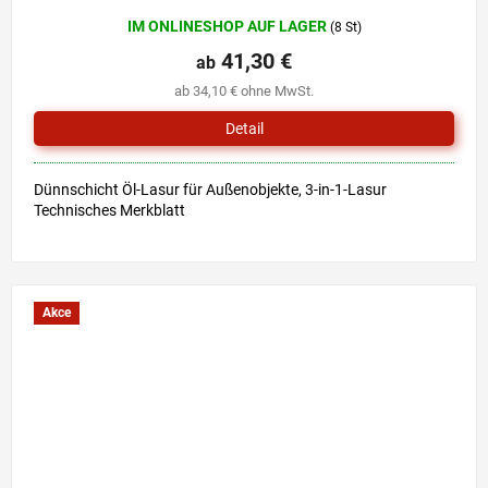
Die
IM ONLINESHOP AUF LAGER
(8 St)
durchschnittliche
Produktbewertung
41,30 €
ab
ist
ab 34,10 € ohne MwSt.
5,0
von
Detail
5
Sternen.
Dünnschicht Öl-Lasur für Außenobjekte, 3-in-1-Lasur
Technisches Merkblatt
Akce