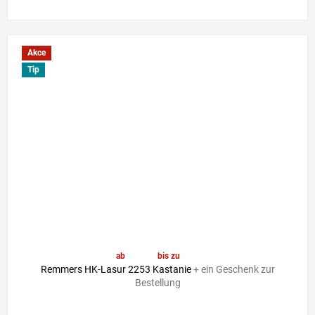
Akce
Tip
ab
41,30 €
bis zu
–6 %
Remmers HK-Lasur 2253 Kastanie
+ ein Geschenk zur
Bestellung
Die