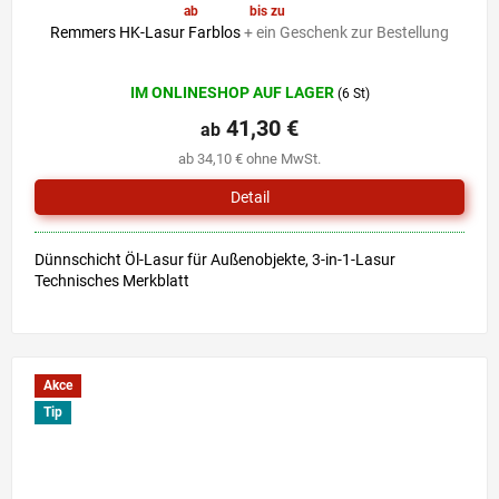
ab
41,30 €
bis zu
–6 %
Remmers HK-Lasur Farblos
+ ein Geschenk zur Bestellung
Die
IM ONLINESHOP AUF LAGER
(6 St)
durchschnittliche
Produktbewertung
41,30 €
ab
ist
ab 34,10 € ohne MwSt.
5,0
von
Detail
5
Sternen.
Dünnschicht Öl-Lasur für Außenobjekte, 3-in-1-Lasur
Technisches Merkblatt
Akce
Tip