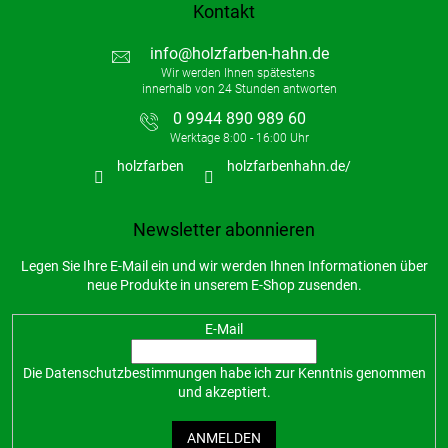
t
Kontakt
e
info
@
holzfarben-hahn.de
0 9944 890 989 60
holzfarben
holzfarbenhahn.de/
Newsletter abonnieren
Legen Sie Ihre E-Mail ein und wir werden Ihnen Informationen über
neue Produkte in unserem E-Shop zusenden.
E-Mail
Die
Datenschutzbestimmungen
habe ich zur Kenntnis genommen
und akzeptiert.
ANMELDEN