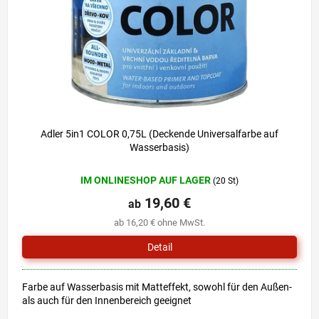
r
i
P
e
r
r
o
u
d
n
u
g
k
t
e
Adler 5in1 COLOR 0,75L (Deckende Universalfarbe auf
Wasserbasis)
IM ONLINESHOP AUF LAGER
(20 St)
19,60 €
ab
ab 16,20 € ohne MwSt.
Detail
Farbe auf Wasserbasis mit Matteffekt, sowohl für den Außen-
als auch für den Innenbereich geeignet