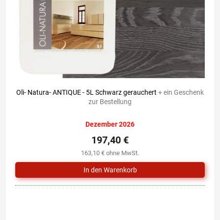
r
i
P
e
r
r
o
u
d
n
u
g
k
t
e
Oli- Natura- ANTIQUE - 5L Schwarz gerauchert
+ ein Geschenk
zur Bestellung
Dezember 2026
197,40 €
163,10 € ohne MwSt.