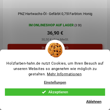
PNZ Hartwachs-Öl - Gefärbt 0,75l Farbton: Honig
IM ONLINESHOP AUF LAGER
(3 St)
36,90 €
30,50 € ohne MwSt.
PNZ Hartwachs-Öl Leistungsstarker Anstrich für Dein Holz im
Holzfarben-hahn.de nutzt Cookies, um Ihren Besuch auf
Innenbereich und Feuchträumen. Nachhaltig hergestellt mit
unseren Websites so angenehm wie möglich zu
regionalen Rohstoffen. Geeignet für Alle strapazierten...
gestalten.
Mehr Informationen
Einstellungen
Akzeptieren
Ablehnen