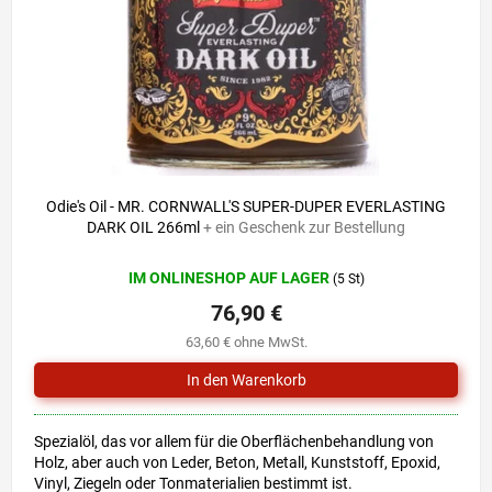
r
i
P
e
r
r
o
u
d
n
u
g
k
t
e
Odie's Oil - MR. CORNWALL'S SUPER-DUPER EVERLASTING
DARK OIL 266ml
+ ein Geschenk zur Bestellung
IM ONLINESHOP AUF LAGER
(5 St)
76,90 €
63,60 € ohne MwSt.
Spezialöl, das vor allem für die Oberflächenbehandlung von
Holz, aber auch von Leder, Beton, Metall, Kunststoff, Epoxid,
Vinyl, Ziegeln oder Tonmaterialien bestimmt ist.