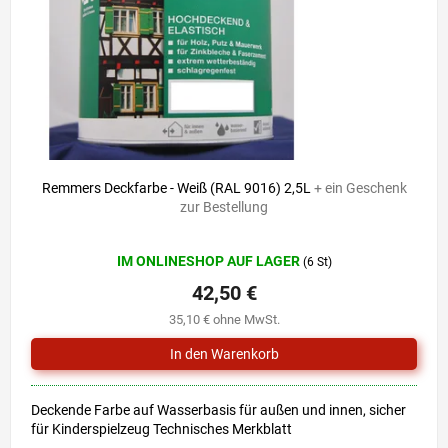
r
i
P
e
r
r
o
u
d
n
u
g
k
t
52,90 €
–19 %
e
Remmers Deckfarbe - Weiß (RAL 9016) 2,5L
+ ein Geschenk
zur Bestellung
Die
IM ONLINESHOP AUF LAGER
(6 St)
durchschnittliche
Produktbewertung
42,50 €
ist
35,10 € ohne MwSt.
5,0
von
5
Sternen.
Deckende Farbe auf Wasserbasis für außen und innen, sicher
für Kinderspielzeug Technisches Merkblatt