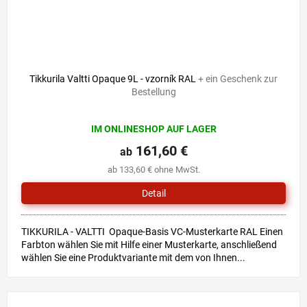
Tikkurila Valtti Opaque 9L - vzorník RAL
+ ein Geschenk zur
Bestellung
Die
IM ONLINESHOP AUF LAGER
durchschnittliche
Produktbewertung
161,60 €
ab
ist
ab 133,60 € ohne MwSt.
5,0
von
Detail
5
Sternen.
TIKKURILA - VALTTI Opaque-Basis VC-Musterkarte RAL Einen
Farbton wählen Sie mit Hilfe einer Musterkarte, anschließend
wählen Sie eine Produktvariante mit dem von Ihnen...