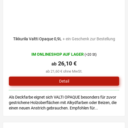
Tikkurila Valtti Opaque 0,9L
+ ein Geschenk zur Bestellung
Die
IM ONLINESHOP AUF LAGER
(>20 St)
durchschnittliche
Produktbewertung
26,10 €
ab
ist
ab 21,60 € ohne MwSt.
0,0
von
Detail
5
Sternen.
Als Deckfarbe eignet sich VALTI OPAQUE besonders für zuvor
gestrichene Holzoberflächen mit Alkydfarben oder Beizen, die
einen neuen Anstrich gebrauchen. Empfohlen für...