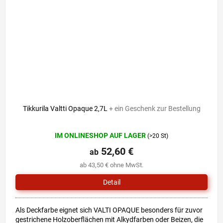
Tikkurila Valtti Opaque 2,7L
+ ein Geschenk zur Bestellung
Die
IM ONLINESHOP AUF LAGER
(>20 St)
durchschnittliche
Produktbewertung
52,60 €
ab
ist
ab 43,50 € ohne MwSt.
0,0
von
Detail
5
Sternen.
Als Deckfarbe eignet sich VALTI OPAQUE besonders für zuvor
gestrichene Holzoberflächen mit Alkydfarben oder Beizen, die