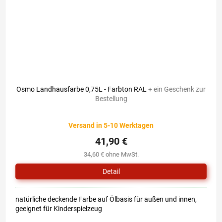
Osmo Landhausfarbe 0,75L - Farbton RAL
+ ein Geschenk zur
Bestellung
Die
Versand in 5-10 Werktagen
durchschnittliche
Produktbewertung
41,90 €
ist
34,60 € ohne MwSt.
5,0
von
Detail
5
Sternen.
natürliche deckende Farbe auf Ölbasis für außen und innen,
geeignet für Kinderspielzeug