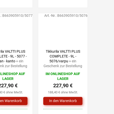
.:
B663905910/5077
Art.-Nr.:
B663905910/5076
rila VALTTI PLUS
Tikkurila VALTTI PLUS
TE - 9L - 5077 -
COMPLETE - 9L -
an - kanto
+ ein
5076/varpu
+ ein
nk zur Bestellung
Geschenk zur Bestellung
NLINESHOP AUF
IM ONLINESHOP AUF
LAGER
LAGER
227,90 €
227,90 €
40 € ohne MwSt.
188,40 € ohne MwSt.