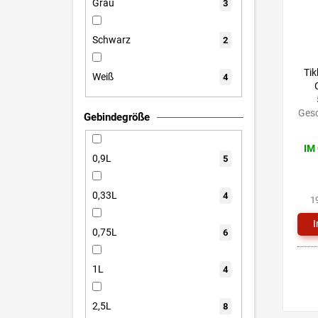
Grau
3
Schwarz
2
Tik
Weiß
4
Gesc
Gebindegröße
IM
0,9L
5
0,33L
4
1
0,75L
6
1L
4
2,5L
8