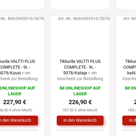
-Nr.:
B663905910/5079
Art.-Nr.:
B663905910/5078
Art.-Nr
kurila VALTTI PLUS
Tikkurila VALTTI PLUS
Tikku
COMPLETE - 9L -
COMPLETE - 9L -
COMPLE
5079/Kuusi
+ ein
5078/Kataja
+ ein
kašt
henk zur Bestellung
Geschenk zur Bestellung
Gesche
 ONLINESHOP AUF
IM ONLINESHOP AUF
IM O
LAGER
LAGER
227,90 €
226,90 €
88,40 € ohne MwSt.
187,50 € ohne MwSt.
188,