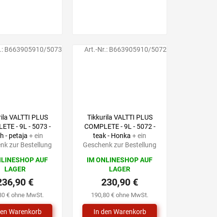
.:
B663905910/5073
Art.-Nr.:
B663905910/5072
rila VALTTI PLUS
Tikkurila VALTTI PLUS
TE - 9L - 5073 -
COMPLETE - 9L - 5072 -
h - petaja
+ ein
teak - Honka
+ ein
nk zur Bestellung
Geschenk zur Bestellung
NLINESHOP AUF
IM ONLINESHOP AUF
LAGER
LAGER
236,90 €
230,90 €
80 € ohne MwSt.
190,80 € ohne MwSt.