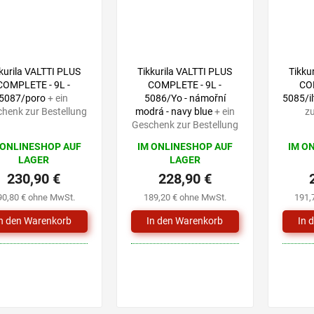
kurila VALTTI PLUS
Tikkurila VALTTI PLUS
Tikku
COMPLETE - 9L -
COMPLETE - 9L -
COM
5087/poro
+ ein
5086/Yo - námořní
5085/i
henk zur Bestellung
modrá - navy blue
+ ein
zu
Geschenk zur Bestellung
 ONLINESHOP AUF
IM ONLINESHOP AUF
IM O
LAGER
LAGER
230,90 €
228,90 €
90,80 € ohne MwSt.
189,20 € ohne MwSt.
191,