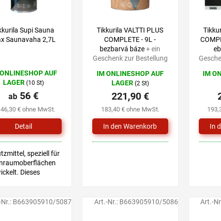
kkurila Supi Sauna
Tikkurila VALTTI PLUS
Tikku
x Saunavaha 2,7L
COMPLETE - 9L -
COMPLE
bezbarvá báze
+ ein
eb
Geschenk zur Bestellung
Gesche
 ONLINESHOP AUF
IM ONLINESHOP AUF
IM O
LAGER
LAGER
(10 St)
(2 St)
56 €
221,90 €
ab
 46,30 € ohne MwSt.
183,40 € ohne MwSt.
193,
Detail
zmittel, speziell für
nraumoberflächen
ickelt. Dieses
ukt enthält
rliches Wachs.
-Nr.:
B663905910/5087
Art.-Nr.:
B663905910/5086
Art.-Nr