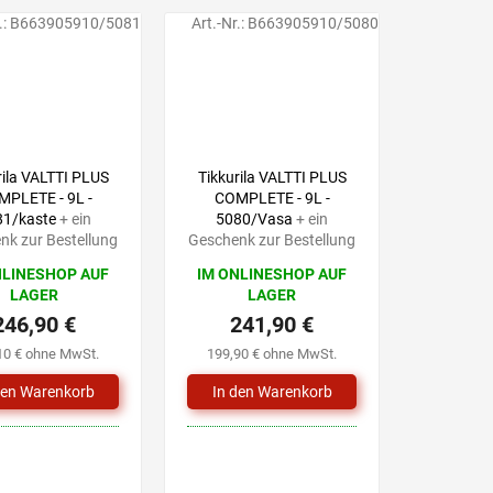
.:
B663905910/5081
Art.-Nr.:
B663905910/5080
rila VALTTI PLUS
Tikkurila VALTTI PLUS
PLETE - 9L -
COMPLETE - 9L -
81/kaste
+ ein
5080/Vasa
+ ein
nk zur Bestellung
Geschenk zur Bestellung
NLINESHOP AUF
IM ONLINESHOP AUF
LAGER
LAGER
246,90 €
241,90 €
10 € ohne MwSt.
199,90 € ohne MwSt.