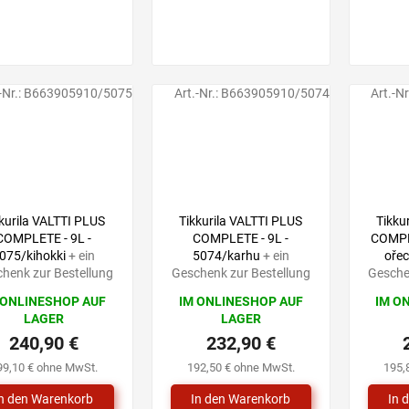
-Nr.:
B663905910/5075
Art.-Nr.:
B663905910/5074
Art.-Nr
kurila VALTTI PLUS
Tikkurila VALTTI PLUS
Tikku
COMPLETE - 9L -
COMPLETE - 9L -
COMPLE
075/kihokki
+ ein
5074/karhu
+ ein
ořec
henk zur Bestellung
Geschenk zur Bestellung
Gesche
 ONLINESHOP AUF
IM ONLINESHOP AUF
IM O
LAGER
LAGER
240,90 €
232,90 €
99,10 € ohne MwSt.
192,50 € ohne MwSt.
195,