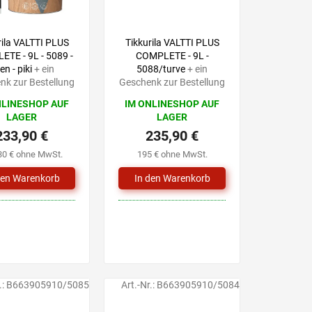
rila VALTTI PLUS
Tikkurila VALTTI PLUS
TE - 9L - 5089 -
COMPLETE - 9L -
en - piki
+ ein
5088/turve
+ ein
nk zur Bestellung
Geschenk zur Bestellung
NLINESHOP AUF
IM ONLINESHOP AUF
LAGER
LAGER
233,90 €
235,90 €
30 € ohne MwSt.
195 € ohne MwSt.
.:
B663905910/5085
Art.-Nr.:
B663905910/5084