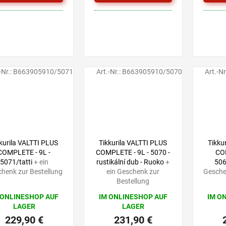
-Nr.:
B663905910/5071
Art.-Nr.:
B663905910/5070
Art.-Nr
kurila VALTTI PLUS
Tikkurila VALTTI PLUS
Tikku
COMPLETE - 9L -
COMPLETE - 9L - 5070 -
COM
5071/tatti
+ ein
rustikální dub - Ruoko
+
506
henk zur Bestellung
ein Geschenk zur
Gesche
Bestellung
 ONLINESHOP AUF
IM ONLINESHOP AUF
IM O
LAGER
LAGER
229,90 €
231,90 €