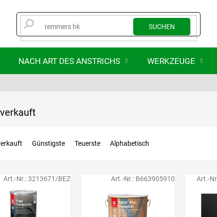
SUCHEN
NACH ART DES ANSTRICHS
WERKZEUGE
verkauft
erkauft
Günstigste
Teuerste
Alphabetisch
Art.-Nr.:
3213671/BEZ
Art.-Nr.:
B663905910
Art.-Nr