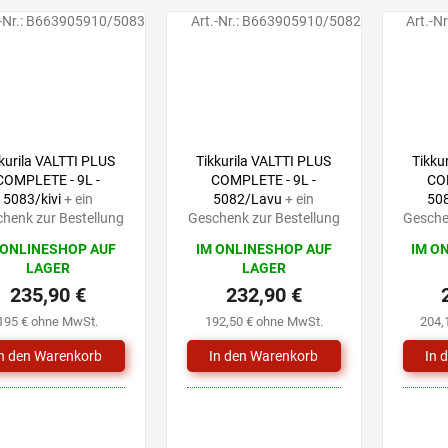
-Nr.:
B663905910/5083
Art.-Nr.:
B663905910/5082
Art.-Nr
kurila VALTTI PLUS
Tikkurila VALTTI PLUS
Tikku
COMPLETE - 9L -
COMPLETE - 9L -
COM
5083/kivi
+ ein
5082/Lavu
+ ein
50
henk zur Bestellung
Geschenk zur Bestellung
Gesche
 ONLINESHOP AUF
IM ONLINESHOP AUF
IM O
LAGER
LAGER
235,90 €
232,90 €
195 € ohne MwSt.
192,50 € ohne MwSt.
204,