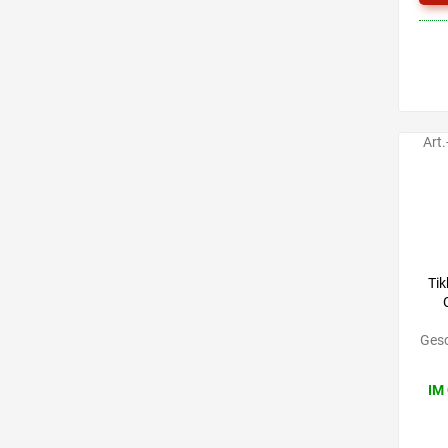
Art.
Tik
Gesc
IM