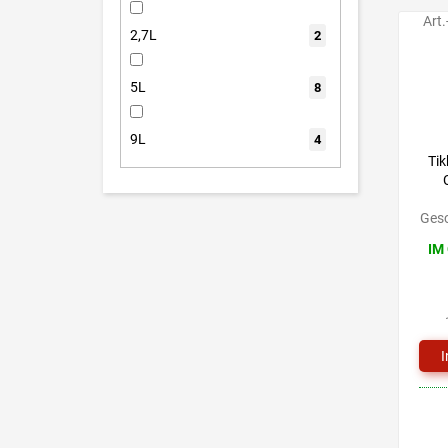
Art.
2,7L
2
5L
8
9L
4
Tik
Gesc
IM