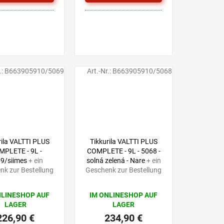
.:
B663905910/5069
Art.-Nr.:
B663905910/5068
rila VALTTI PLUS
Tikkurila VALTTI PLUS
PLETE - 9L -
COMPLETE - 9L - 5068 -
9/siimes
+ ein
solná zelená - Nare
+ ein
nk zur Bestellung
Geschenk zur Bestellung
NLINESHOP AUF
IM ONLINESHOP AUF
LAGER
LAGER
226,90 €
234,90 €