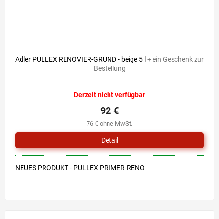
Adler PULLEX RENOVIER-GRUND - beige 5 l
+ ein Geschenk zur
Bestellung
Die
Derzeit nicht verfügbar
durchschnittliche
Produktbewertung
92 €
ist
76 € ohne MwSt.
5,0
von
Detail
5
Sternen.
NEUES PRODUKT - PULLEX PRIMER-RENO