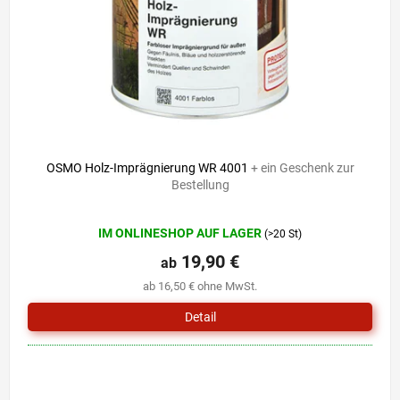
r
i
P
e
r
r
o
u
d
n
u
g
k
t
e
OSMO Holz-Imprägnierung WR 4001
+ ein Geschenk zur
Bestellung
Die
IM ONLINESHOP AUF LAGER
(>20 St)
durchschnittliche
Produktbewertung
19,90 €
ab
ist
ab 16,50 € ohne MwSt.
5,0
von
Detail
5
Sternen.