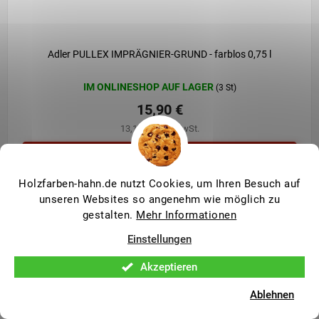
Adler PULLEX IMPRÄGNIER-GRUND - farblos 0,75 l
IM ONLINESHOP AUF LAGER
(3 St)
15,90 €
13,10 € ohne MwSt.
Holzfarben-hahn.de nutzt Cookies, um Ihren Besuch auf
unseren Websites so angenehm wie möglich zu
gestalten.
Mehr Informationen
Einstellungen
Akzeptieren
Ablehnen