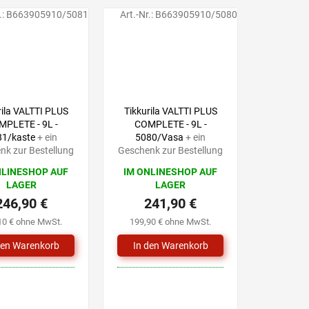
.:
B663905910/5081
Art.-Nr.:
B663905910/5080
rila VALTTI PLUS
Tikkurila VALTTI PLUS
PLETE - 9L -
COMPLETE - 9L -
81/kaste
+ ein
5080/Vasa
+ ein
nk zur Bestellung
Geschenk zur Bestellung
NLINESHOP AUF
IM ONLINESHOP AUF
LAGER
LAGER
246,90 €
241,90 €
10 € ohne MwSt.
199,90 € ohne MwSt.