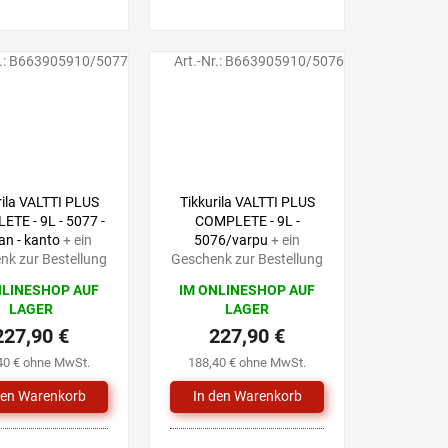
.:
B663905910/5077
Art.-Nr.:
B663905910/5076
rila VALTTI PLUS
Tikkurila VALTTI PLUS
TE - 9L - 5077 -
COMPLETE - 9L -
an - kanto
+ ein
5076/varpu
+ ein
nk zur Bestellung
Geschenk zur Bestellung
NLINESHOP AUF
IM ONLINESHOP AUF
LAGER
LAGER
227,90 €
227,90 €
40 € ohne MwSt.
188,40 € ohne MwSt.