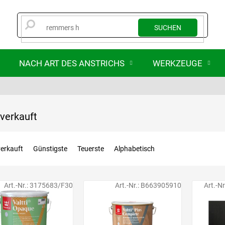
SUCHEN
NACH ART DES ANSTRICHS
WERKZEUGE
verkauft
erkauft
Günstigste
Teuerste
Alphabetisch
Art.-Nr.:
3175683/F30
Art.-Nr.:
B663905910
Art.-Nr