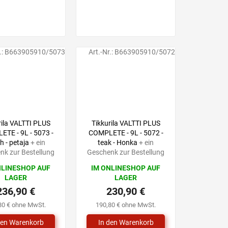
.:
B663905910/5073
Art.-Nr.:
B663905910/5072
rila VALTTI PLUS
Tikkurila VALTTI PLUS
TE - 9L - 5073 -
COMPLETE - 9L - 5072 -
h - petaja
+ ein
teak - Honka
+ ein
nk zur Bestellung
Geschenk zur Bestellung
NLINESHOP AUF
IM ONLINESHOP AUF
LAGER
LAGER
236,90 €
230,90 €
80 € ohne MwSt.
190,80 € ohne MwSt.