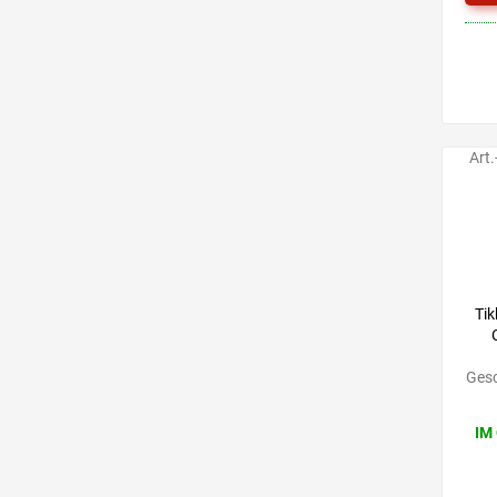
Art.
Tik
Gesc
IM