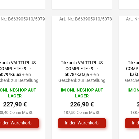
-Nr.:
B663905910/5079
Art.-Nr.:
B663905910/5078
Art.-Nr
kurila VALTTI PLUS
Tikkurila VALTTI PLUS
Tikku
COMPLETE - 9L -
COMPLETE - 9L -
COMPLE
5079/Kuusi
+ ein
5078/Kataja
+ ein
kašt
henk zur Bestellung
Geschenk zur Bestellung
Gesche
 ONLINESHOP AUF
IM ONLINESHOP AUF
IM O
LAGER
LAGER
227,90 €
226,90 €
88,40 € ohne MwSt.
187,50 € ohne MwSt.
188,