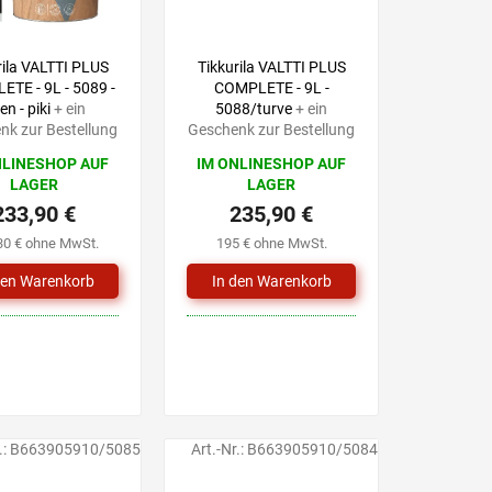
rila VALTTI PLUS
Tikkurila VALTTI PLUS
TE - 9L - 5089 -
COMPLETE - 9L -
en - piki
+ ein
5088/turve
+ ein
nk zur Bestellung
Geschenk zur Bestellung
NLINESHOP AUF
IM ONLINESHOP AUF
LAGER
LAGER
233,90 €
235,90 €
30 € ohne MwSt.
195 € ohne MwSt.
.:
B663905910/5085
Art.-Nr.:
B663905910/5084