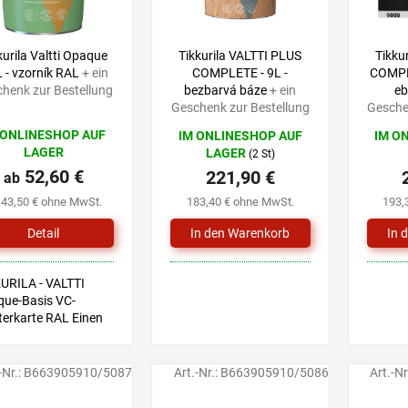
kurila Valtti Opaque
Tikkurila VALTTI PLUS
Tikku
L - vzorník RAL
+ ein
COMPLETE - 9L -
COMPLE
henk zur Bestellung
bezbarvá báze
+ ein
eb
Geschenk zur Bestellung
Gesche
 ONLINESHOP AUF
IM ONLINESHOP AUF
IM O
LAGER
LAGER
(2 St)
52,60 €
221,90 €
ab
 43,50 € ohne MwSt.
183,40 € ohne MwSt.
193,
Detail
URILA - VALTTI
ue-Basis VC-
erkarte RAL Einen
ton wählen Sie mit
e einer Musterkarte,
hließend wählen Sie
-Nr.:
B663905910/5087
Art.-Nr.:
B663905910/5086
Art.-Nr
 Produktvariante mit
von Ihnen...