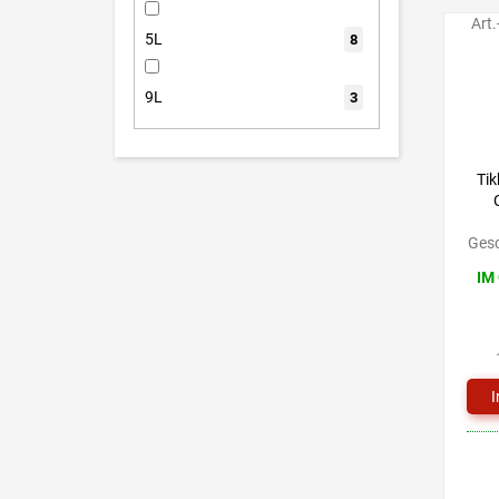
Art.
5L
8
9L
3
Tik
Gesc
IM