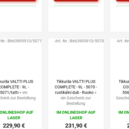
-Nr.:
B663905910/5071
Art.-Nr.:
B663905910/5070
Art.-Nr
kurila VALTTI PLUS
Tikkurila VALTTI PLUS
Tikku
COMPLETE - 9L -
COMPLETE - 9L - 5070 -
COM
5071/tatti
+ ein
rustikální dub - Ruoko
+
506
henk zur Bestellung
ein Geschenk zur
Gesche
Bestellung
 ONLINESHOP AUF
IM ONLINESHOP AUF
IM O
LAGER
LAGER
229,90 €
231,90 €