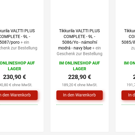
kurila VALTTI PLUS
Tikkurila VALTTI PLUS
Tikku
COMPLETE - 9L -
COMPLETE - 9L -
COM
5087/poro
+ ein
5086/Yo - námořní
5085/i
henk zur Bestellung
modrá - navy blue
+ ein
zu
Geschenk zur Bestellung
 ONLINESHOP AUF
IM ONLINESHOP AUF
IM O
LAGER
LAGER
230,90 €
228,90 €
90,80 € ohne MwSt.
189,20 € ohne MwSt.
191,