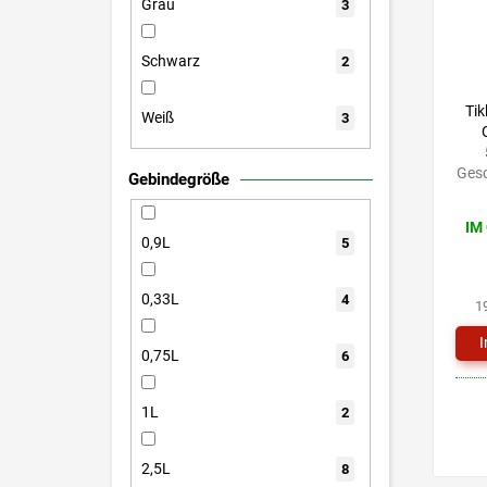
Grau
3
Schwarz
2
Tik
Weiß
3
Gesc
Gebindegröße
IM
0,9L
5
0,33L
4
1
0,75L
6
1L
2
2,5L
8