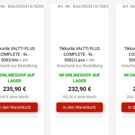
-Nr.:
B663905910/5083
Art.-Nr.:
B663905910/5082
Art.-Nr
kurila VALTTI PLUS
Tikkurila VALTTI PLUS
Tikku
COMPLETE - 9L -
COMPLETE - 9L -
COM
5083/kivi
+ ein
5082/Lavu
+ ein
50
henk zur Bestellung
Geschenk zur Bestellung
Gesche
 ONLINESHOP AUF
IM ONLINESHOP AUF
IM O
LAGER
LAGER
235,90 €
232,90 €
195 € ohne MwSt.
192,50 € ohne MwSt.
204,