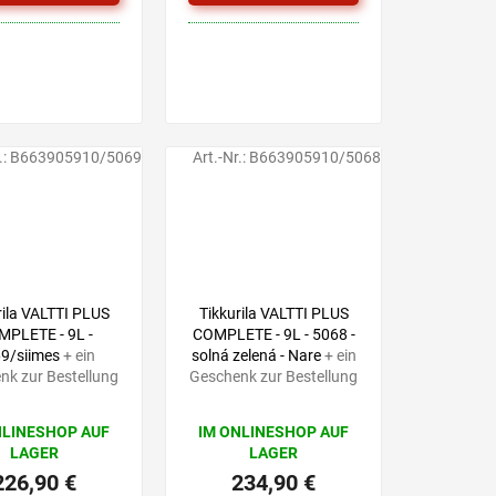
.:
B663905910/5069
Art.-Nr.:
B663905910/5068
rila VALTTI PLUS
Tikkurila VALTTI PLUS
PLETE - 9L -
COMPLETE - 9L - 5068 -
9/siimes
+ ein
solná zelená - Nare
+ ein
nk zur Bestellung
Geschenk zur Bestellung
NLINESHOP AUF
IM ONLINESHOP AUF
LAGER
LAGER
226,90 €
234,90 €