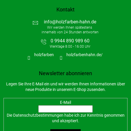
s
t
Kontakt
e
info
@
holzfarben-hahn.de
0 9944 890 989 60
holzfarben
holzfarbenhahn.de/
Newsletter abonnieren
Legen Sie Ihre E-Mail ein und wir werden Ihnen Informationen über
neue Produkte in unserem E-Shop zusenden.
E-Mail
Die
Datenschutzbestimmungen
habe ich zur Kenntnis genommen
und akzeptiert.