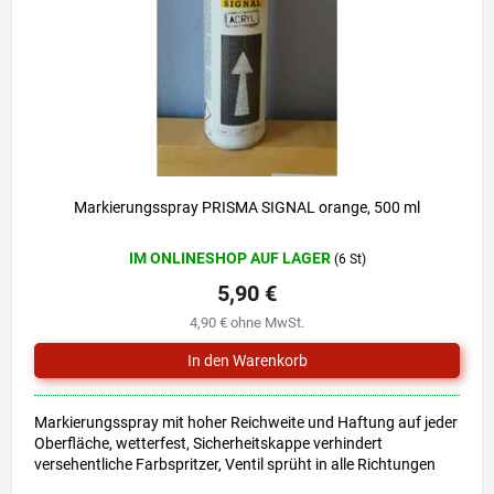
r
i
P
e
r
r
o
u
d
n
u
g
k
t
e
Markierungsspray PRISMA SIGNAL orange, 500 ml
IM ONLINESHOP AUF LAGER
(6 St)
5,90 €
4,90 € ohne MwSt.
Markierungsspray mit hoher Reichweite und Haftung auf jeder
Oberfläche, wetterfest, Sicherheitskappe verhindert
versehentliche Farbspritzer, Ventil sprüht in alle Richtungen