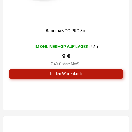
Bandmaß GO PRO 8m
Die
IM ONLINESHOP AUF LAGER
(4 St)
durchschnittliche
Produktbewertung
9 €
ist
7,40 € ohne MwSt.
0,0
von
5
Sternen.