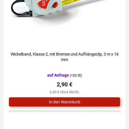
r
i
P
e
r
r
o
u
d
n
u
g
k
t
e
Wickelband, Klasse 2, mit Bremse und Aufhängeclip, 3 m x 16
mm
Die
auf Anfrage
(>20 St)
durchschnittliche
Produktbewertung
2,90 €
ist
2,40 € ohne MwSt.
0,0
von
5
Sternen.