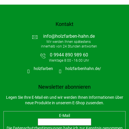
L
i
s
t
Kontakt
e
info
@
holzfarben-hahn.de
0 9944 890 989 60
holzfarben
holzfarbenhahn.de/
Newsletter abonnieren
Legen Sie Ihre E-Mail ein und wir werden Ihnen Informationen über
neue Produkte in unserem E-Shop zusenden.
E-Mail
Die
Datenschutzbestimmungen
habe ich zur Kenntnis genommen