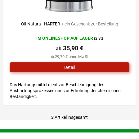
Oli-Natura - HÄRTER
+ ein Geschenk zur Bestellung
IM ONLINESHOP AUF LAGER
(2 St)
35,90 €
ab
ab 29,70 € ohne MwSt.
Detail
Das Härtungsmittel dient zur Beschleunigung des
Aushärtungsprozesses und zur Erhöhung der chemischen
Beständigkeit.
3
Artikel insgesamt
S
t
e
F
u