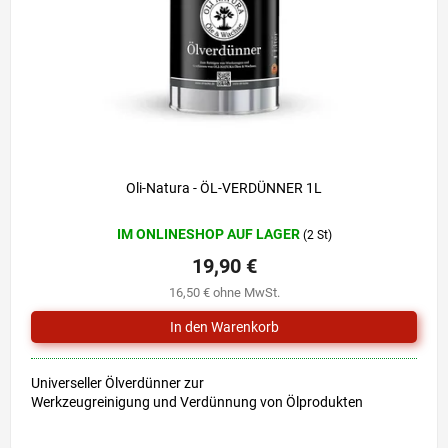
r
i
P
e
r
r
o
u
d
n
u
g
k
t
e
Oli-Natura - ÖL-VERDÜNNER 1L
IM ONLINESHOP AUF LAGER
(2 St)
19,90 €
16,50 € ohne MwSt.
Universeller Ölverdünner zur
Werkzeugreinigung und Verdünnung von Ölprodukten