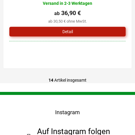
Versand in 2-3 Werktagen
36,90 €
ab
ab 30,50 € ohne MwSt.
Detail
14
Artikel insgesamt
S
t
e
F
u
u
e
ß
r
Instagram
z
e
e
l
i
e
Auf Instagram folgen
l
m