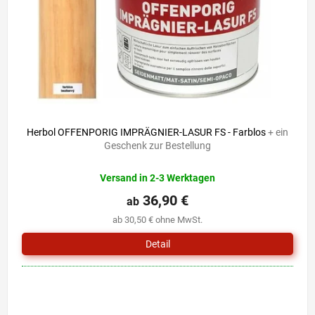
r
i
P
e
r
r
o
u
d
n
u
g
k
t
e
Herbol OFFENPORIG IMPRÄGNIER-LASUR FS - Farblos
+ ein
Geschenk zur Bestellung
Versand in 2-3 Werktagen
36,90 €
ab
ab 30,50 € ohne MwSt.
Detail