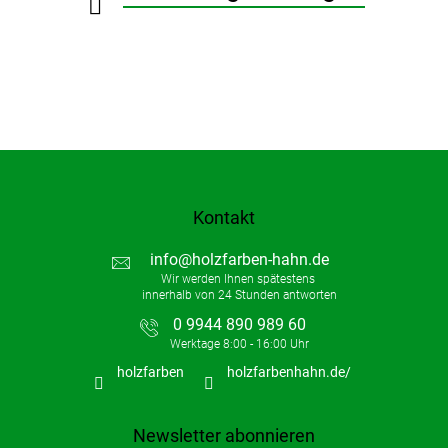
e
e
n
t
e
d
e
r
L
i
s
t
Kontakt
e
info
@
holzfarben-hahn.de
0 9944 890 989 60
holzfarben
holzfarbenhahn.de/
Newsletter abonnieren