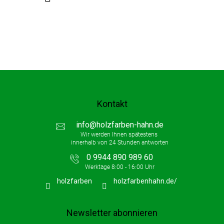
e
Kontakt
info
@
holzfarben-hahn.de
0 9944 890 989 60
holzfarben
holzfarbenhahn.de/
Newsletter abonnieren