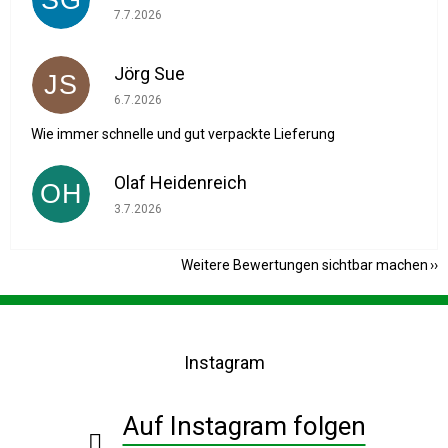
Die Shop-Bewertung beträgt 5 von 5 Sternen.
7.7.2026
Jörg Sue
JS
Die Shop-Bewertung beträgt 5 von 5 Sternen.
6.7.2026
Wie immer schnelle und gut verpackte Lieferung
Olaf Heidenreich
OH
Die Shop-Bewertung beträgt 5 von 5 Sternen.
3.7.2026
Weitere Bewertungen sichtbar machen
F
u
ß
Instagram
z
e
i
Auf Instagram folgen
l