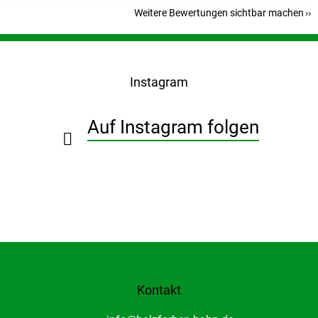
Weitere Bewertungen sichtbar machen
F
u
ß
Instagram
z
e
i
Auf Instagram folgen
l
e
Kontakt