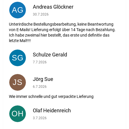
Andreas Glöckner
AG
Die Shop-Bewertung beträgt 1 von 5 Sternen.
30.7.2026
Unterirdische Bestellungsbearbeitung, keine Beantwortung
von E-Mails! Lieferung erfolgt über 14 Tage nach Bezahlung.
Ich habe zweimal hier bestellt, das erste und definitiv das
letzte Mal!!!!
Schulze Gerald
SG
Die Shop-Bewertung beträgt 5 von 5 Sternen.
7.7.2026
Jörg Sue
JS
Die Shop-Bewertung beträgt 5 von 5 Sternen.
6.7.2026
Wie immer schnelle und gut verpackte Lieferung
Olaf Heidenreich
OH
Die Shop-Bewertung beträgt 5 von 5 Sternen.
3.7.2026