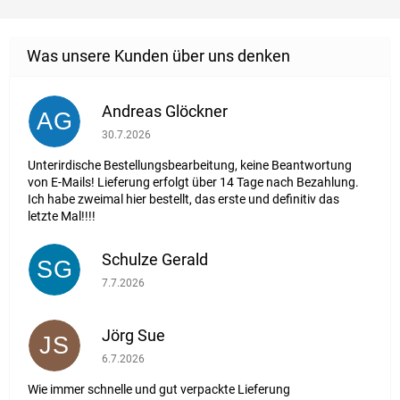
Andreas Glöckner
AG
Die Shop-Bewertung beträgt 1 von 5 Sternen.
30.7.2026
Unterirdische Bestellungsbearbeitung, keine Beantwortung
von E-Mails! Lieferung erfolgt über 14 Tage nach Bezahlung.
Ich habe zweimal hier bestellt, das erste und definitiv das
letzte Mal!!!!
Schulze Gerald
SG
Die Shop-Bewertung beträgt 5 von 5 Sternen.
7.7.2026
Jörg Sue
JS
Die Shop-Bewertung beträgt 5 von 5 Sternen.
6.7.2026
Wie immer schnelle und gut verpackte Lieferung