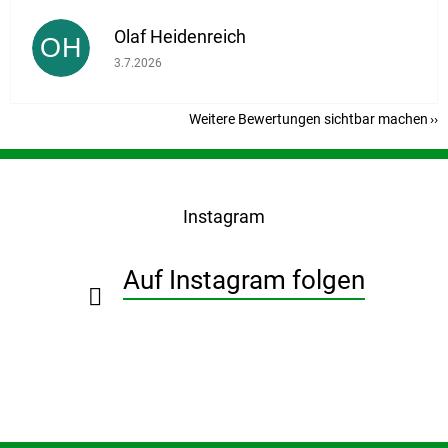
Olaf Heidenreich
OH
Die Shop-Bewertung beträgt 5 von 5 Sternen.
3.7.2026
Weitere Bewertungen sichtbar machen
F
u
ß
Instagram
z
e
i
Auf Instagram folgen
l
e