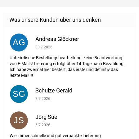
Andreas Glöckner
AG
Die Shop-Bewertung beträgt 1 von 5 Sternen.
30.7.2026
Unterirdische Bestellungsbearbeitung, keine Beantwortung
von E-Mails! Lieferung erfolgt über 14 Tage nach Bezahlung.
Ich habe zweimal hier bestellt, das erste und definitiv das
letzte Mal!!!!
Schulze Gerald
SG
Die Shop-Bewertung beträgt 5 von 5 Sternen.
7.7.2026
Jörg Sue
JS
Die Shop-Bewertung beträgt 5 von 5 Sternen.
6.7.2026
Wie immer schnelle und gut verpackte Lieferung