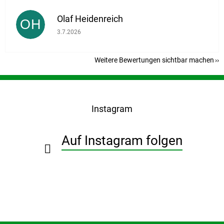
Olaf Heidenreich
OH
Die Shop-Bewertung beträgt 5 von 5 Sternen.
3.7.2026
Weitere Bewertungen sichtbar machen
F
u
ß
Instagram
z
e
i
Auf Instagram folgen
l
e