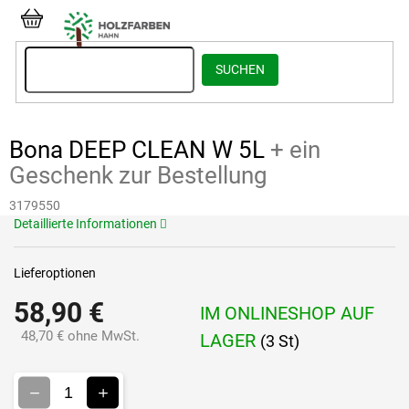
Zum
Inhalt
WARENKORB
springen
SUCHEN
Bona DEEP CLEAN W 5L
+ ein
Geschenk zur Bestellung
3179550
Detaillierte Informationen
Lieferoptionen
58,90 €
IM ONLINESHOP AUF
48,70 € ohne MwSt.
LAGER
(3 St)
Verkaufspreis: