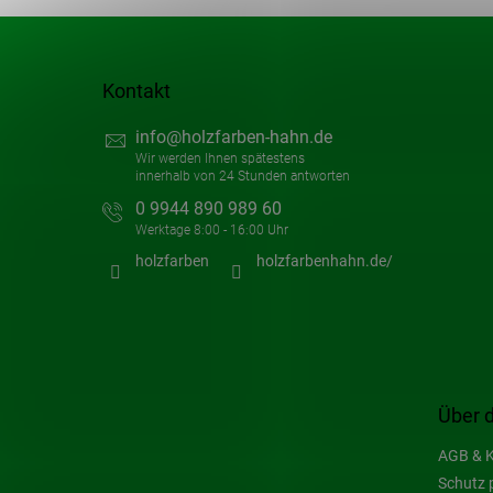
Kontakt
info
@
holzfarben-hahn.de
0 9944 890 989 60
holzfarben
holzfarbenhahn.de/
Über 
AGB & K
Schutz 