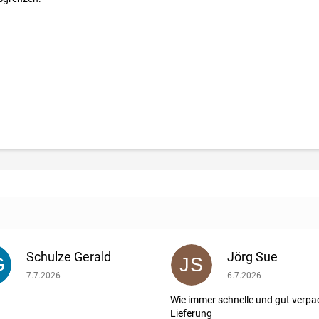
Schulze Gerald
Jörg Sue
G
JS
ernen.
Die Shop-Bewertung beträgt 5 von 5 Sternen.
Die Shop-Bewertung b
7.7.2026
6.7.2026
Wie immer schnelle und gut verpa
Lieferung