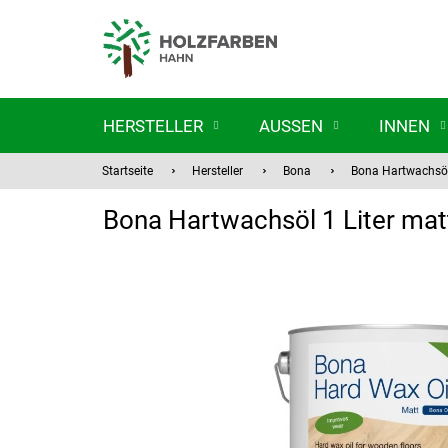
Zum
Inhalt
springen
HERSTELLER
AUSSEN
INNEN
Startseite
Hersteller
Bona
Bona Hartwachsöl 
Bona Hartwachsöl 1 Liter mat