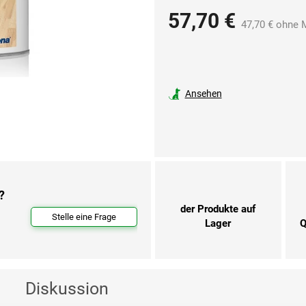
57,70 €
47,70 € ohne 
Ansehen
?
der Produkte auf
Stelle eine Frage
Lager
Q
Diskussion