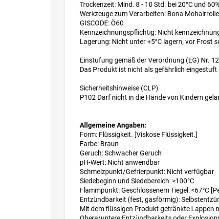
Trockenzeit: Mind. 8 - 10 Std. bei 20°C und 60%
Werkzeuge zum Verarbeiten: Bona Mohairrolle
GISCODE: Ö60
Kennzeichnungspflichtig: Nicht kennzeichnung
Lagerung: Nicht unter +5°C lagern, vor Frost 
Einstufung gemäß der Verordnung (EG) Nr. 
Das Produkt ist nicht als gefährlich eingest
Sicherheitshinweise (CLP)
P102 Darf nicht in die Hände von Kindern gel
Allgemeine Angaben:
Form: Flüssigkeit. [Viskose Flüssigkeit.]
Farbe: Braun
Geruch: Schwacher Geruch
pH-Wert: Nicht anwendbar
Schmelzpunkt/Gefrierpunkt: Nicht verfügbar
Siedebeginn und Siedebereich: >100°C
Flammpunkt: Geschlossenem Tiegel: <67°C [P
Entzündbarkeit (fest, gasförmig): Selbstentz
Mit dem flüssigen Produkt getränkte Lappen
Obere/untere Entzündbarkeits oder Explosion