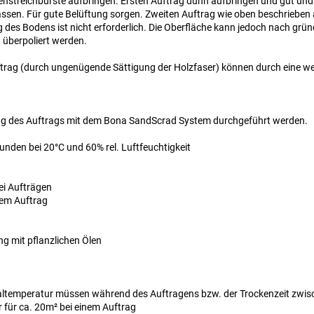
enstreichbürste aufbringen. Ersten Auftrag dünn aufbringen und gut und 
assen. Für gute Belüftung sorgen. Zweiten Auftrag wie oben beschrieben 
des Bodens ist nicht erforderlich. Die Oberfläche kann jedoch nach grü
überpoliert werden.
rag (durch ungenügende Sättigung der Holzfaser) können durch eine wei
ung des Auftrags mit dem Bona SandScrad System durchgeführt werden.
unden bei 20°C und 60% rel. Luftfeuchtigkeit
wei Aufträgen
inem Auftrag
g mit pflanzlichen Ölen
ltemperatur müssen während des Auftragens bzw. der Trockenzeit zwisc
r für ca. 20m² bei einem Auftrag