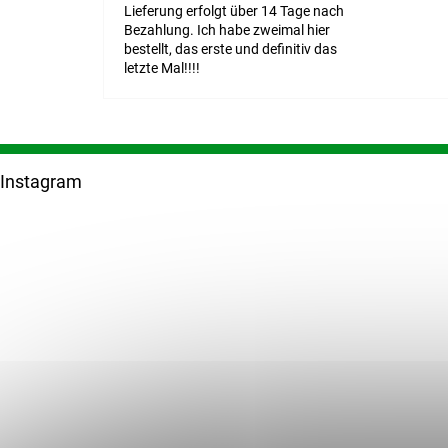
Lieferung erfolgt über 14 Tage nach
Bezahlung. Ich habe zweimal hier
bestellt, das erste und definitiv das
letzte Mal!!!!
F
u
Instagram
ß
z
e
i
l
e