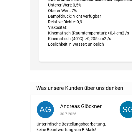
Unterer Wert: 0,5%
Oberer Wert: 7%
Dampfdruck: Nicht verfügbar
Relative Dichte: 0,9
Viskosität:
Kinematisch (Raumtemperatur): >0,4 cm2 /s
Kinematisch (40°C): >0,205 cm2 /s
Löslichkeit in Wasser: unlöslich
Andreas Glöckner
AG
S
Die Shop-Bewertung beträgt 1 von 5 St
30.7.2026
Unterirdische Bestellungsbearbeitung,
keine Beantwortung von E-Mails!