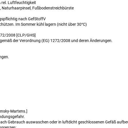
 rel. Luftfeuchtigkeit
, Naturhaarpinsel, Fußbodenstreichbürste
spflichtig nach GefStoffV
schützen. Im Sommer kühl lagern (nicht über 30°C)
1272/2008 [CLP/GHS]
uft gemäß der Verordnung (EG) 1272/2008 und deren Änderungen.
angen.
ensky-Martens.]
ündungsgefahr.
 nach Gebrauch auswaschen oder in luftdicht geschlossenen Gefäß aufb
sgrenzen: