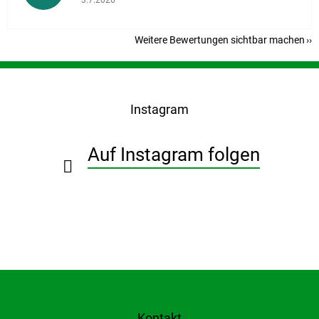
Weitere Bewertungen sichtbar machen
F
u
ß
Instagram
z
e
i
Auf Instagram folgen
l
e
Kontakt