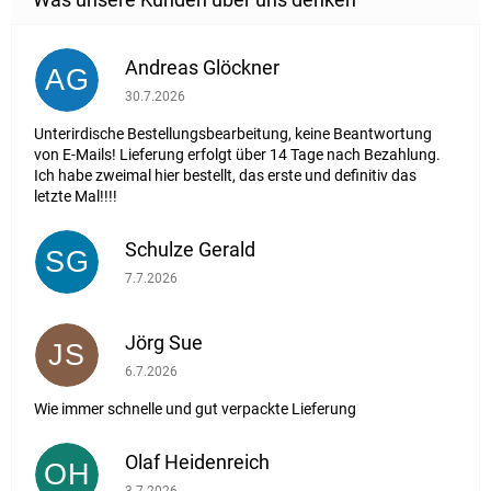
Andreas Glöckner
AG
Die Shop-Bewertung beträgt 1 von 5 Sternen.
30.7.2026
Unterirdische Bestellungsbearbeitung, keine Beantwortung
von E-Mails! Lieferung erfolgt über 14 Tage nach Bezahlung.
Ich habe zweimal hier bestellt, das erste und definitiv das
letzte Mal!!!!
Schulze Gerald
SG
Die Shop-Bewertung beträgt 5 von 5 Sternen.
7.7.2026
Jörg Sue
JS
Die Shop-Bewertung beträgt 5 von 5 Sternen.
6.7.2026
Wie immer schnelle und gut verpackte Lieferung
Olaf Heidenreich
OH
Die Shop-Bewertung beträgt 5 von 5 Sternen.
3.7.2026