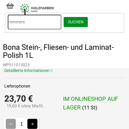
Zum
Inhalt
WARENKORB
springen
SUCHEN
Bona Stein-, Fliesen- und Laminat-
Polish 1L
WP511013023
Detaillierte Informationen
Lieferoptionen
23,70 €
IM ONLINESHOP AUF
19,60 € ohne MwSt.
LAGER
(11 St)
Verkaufspreis: