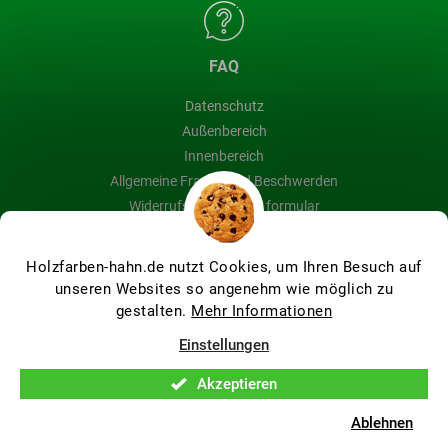
FAQ
Datenschutz
Außenbereich
Innenbereich
Allgemeine Fragen und Beschwerden
Widerrufsbelehrung & formular
Blog
Holzfarben-hahn.de nutzt Cookies, um Ihren Besuch auf
unseren Websites so angenehm wie möglich zu
gestalten.
Mehr Informationen
Erstellt von Shoptet Premium
Einstellungen
Akzeptieren
Copyright 2026
Holzfarben Hahn
. Alle Rechte vorbehalten.
Cookie-Einstellungen ändern
Ablehnen