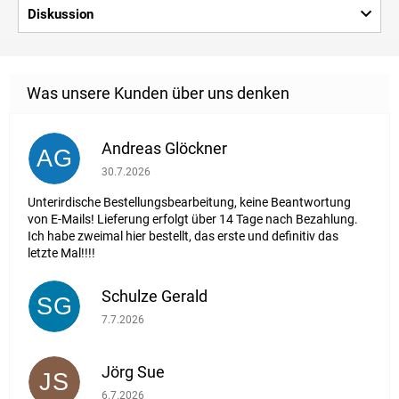
Diskussion
Andreas Glöckner
AG
Die Shop-Bewertung beträgt 1 von 5 Sternen.
30.7.2026
Unterirdische Bestellungsbearbeitung, keine Beantwortung
von E-Mails! Lieferung erfolgt über 14 Tage nach Bezahlung.
Ich habe zweimal hier bestellt, das erste und definitiv das
letzte Mal!!!!
Schulze Gerald
SG
Die Shop-Bewertung beträgt 5 von 5 Sternen.
7.7.2026
Jörg Sue
JS
Die Shop-Bewertung beträgt 5 von 5 Sternen.
6.7.2026