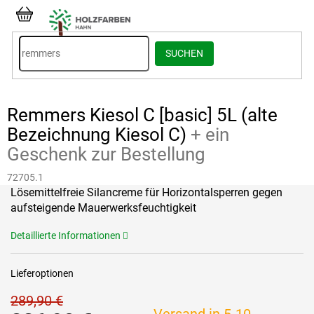
Zum
Inhalt
WARENKORB
springen
SUCHEN
Remmers Kiesol C [basic] 5L (alte
Bezeichnung Kiesol C)
+ ein
Geschenk zur Bestellung
72705.1
Lösemittelfreie Silancreme für Horizontalsperren gegen
aufsteigende Mauerwerksfeuchtigkeit
Detaillierte Informationen
Lieferoptionen
289,90 €
Versand in 5-10