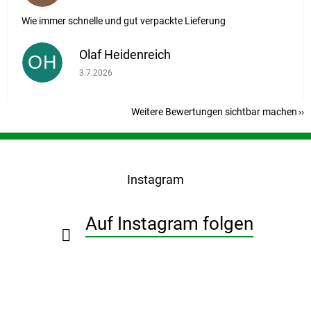
Wie immer schnelle und gut verpackte Lieferung
Olaf Heidenreich
OH
Die Shop-Bewertung beträgt 5 von 5 Sternen.
3.7.2026
Weitere Bewertungen sichtbar machen
F
u
ß
Instagram
z
e
i
Auf Instagram folgen
l
e