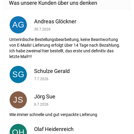
Andreas Glöckner
AG
Die Shop-Bewertung beträgt 1 von 5 Sternen.
30.7.2026
Unterirdische Bestellungsbearbeitung, keine Beantwortung
von E-Mails! Lieferung erfolgt über 14 Tage nach Bezahlung.
Ich habe zweimal hier bestellt, das erste und definitiv das
letzte Mal!!!!
Schulze Gerald
SG
Die Shop-Bewertung beträgt 5 von 5 Sternen.
7.7.2026
Jörg Sue
JS
Die Shop-Bewertung beträgt 5 von 5 Sternen.
6.7.2026
Wie immer schnelle und gut verpackte Lieferung
Olaf Heidenreich
OH