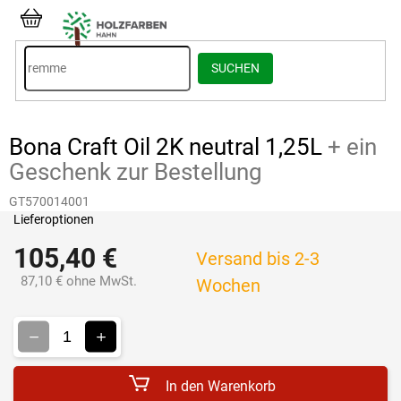
Zum
Inhalt
WARENKORB
springen
SUCHEN
Bona Craft Oil 2K neutral 1,25L
+ ein
Geschenk zur Bestellung
GT570014001
Lieferoptionen
105,40 €
Versand bis 2-3
87,10 € ohne MwSt.
Wochen
Verkaufspreis:
In den Warenkorb