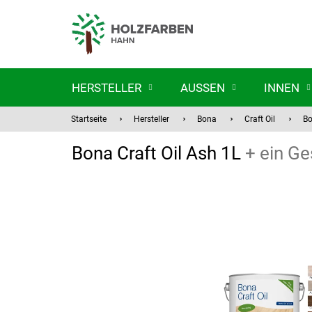
Zum
Inhalt
springen
HERSTELLER
AUSSEN
INNEN
Startseite
Hersteller
Bona
Craft Oil
Bo
Bona Craft Oil Ash 1L
+ ein Ge