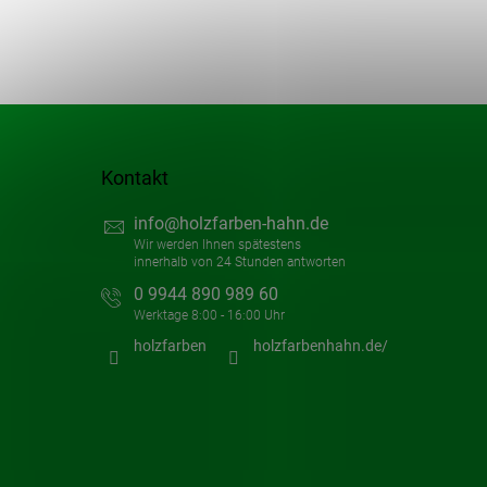
Kontakt
info
@
holzfarben-hahn.de
0 9944 890 989 60
holzfarben
holzfarbenhahn.de/