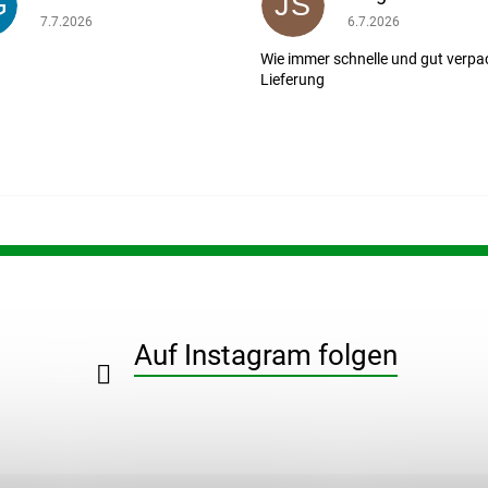
G
JS
ernen.
Die Shop-Bewertung beträgt 5 von 5 Sternen.
Die Shop-Bewertung b
7.7.2026
6.7.2026
Wie immer schnelle und gut verpa
Lieferung
Auf Instagram folgen