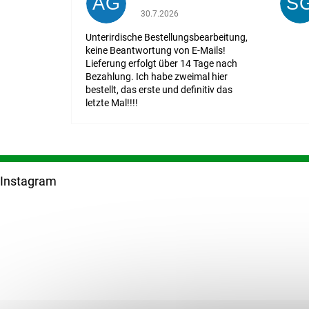
AG
S
Die Shop-Bewertung beträgt 1 von 5 St
30.7.2026
Unterirdische Bestellungsbearbeitung,
keine Beantwortung von E-Mails!
Lieferung erfolgt über 14 Tage nach
Bezahlung. Ich habe zweimal hier
bestellt, das erste und definitiv das
letzte Mal!!!!
F
u
Instagram
ß
z
e
i
l
e