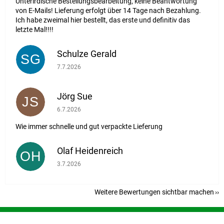
Unterirdische Bestellungsbearbeitung, keine Beantwortung
von E-Mails! Lieferung erfolgt über 14 Tage nach Bezahlung.
Ich habe zweimal hier bestellt, das erste und definitiv das
letzte Mal!!!!
Schulze Gerald
SG
Die Shop-Bewertung beträgt 5 von 5 Sternen.
7.7.2026
Jörg Sue
JS
Die Shop-Bewertung beträgt 5 von 5 Sternen.
6.7.2026
Wie immer schnelle und gut verpackte Lieferung
Olaf Heidenreich
OH
Die Shop-Bewertung beträgt 5 von 5 Sternen.
3.7.2026
Weitere Bewertungen sichtbar machen
F
u