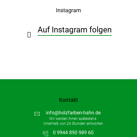
ß
Instagram
z
e
i
Auf Instagram folgen
l
e
Kontakt
info
@
holzfarben-hahn.de
0 9944 890 989 60