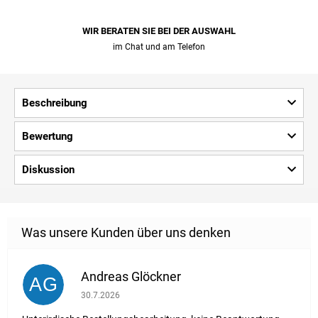
WIR BERATEN SIE BEI ​​DER AUSWAHL
im Chat und am Telefon
Beschreibung
Bewertung
Diskussion
Andreas Glöckner
AG
Die Shop-Bewertung beträgt 1 von 5 Sternen.
30.7.2026