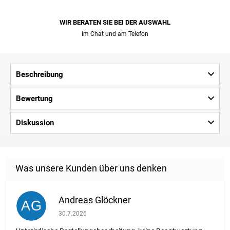
WIR BERATEN SIE BEI ​​DER AUSWAHL
im Chat und am Telefon
Beschreibung
Bewertung
Diskussion
Andreas Glöckner
AG
Die Shop-Bewertung beträgt 1 von 5 Sternen.
30.7.2026