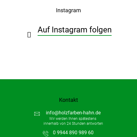
ß
Instagram
z
e
i
Auf Instagram folgen
l
e
Kontakt
info
@
holzfarben-hahn.de
0 9944 890 989 60