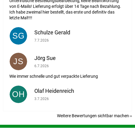
Unterirdische Bestellungsbearbeitung, keine Beantwortung
von E-Mails! Lieferung erfolgt über 14 Tage nach Bezahlung.
Ich habe zweimal hier bestellt, das erste und definitiv das
letzte Mal!!!!
Schulze Gerald
SG
Die Shop-Bewertung beträgt 5 von 5 Sternen.
7.7.2026
Jörg Sue
JS
Die Shop-Bewertung beträgt 5 von 5 Sternen.
6.7.2026
Wie immer schnelle und gut verpackte Lieferung
Olaf Heidenreich
OH
Die Shop-Bewertung beträgt 5 von 5 Sternen.
3.7.2026
Weitere Bewertungen sichtbar machen
F
u