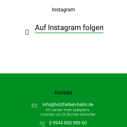
ß
Instagram
z
e
i
Auf Instagram folgen
l
e
Kontakt
info
@
holzfarben-hahn.de
0 9944 890 989 60