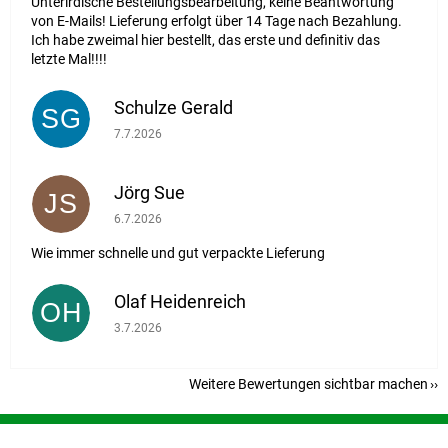
Unterirdische Bestellungsbearbeitung, keine Beantwortung
von E-Mails! Lieferung erfolgt über 14 Tage nach Bezahlung.
Ich habe zweimal hier bestellt, das erste und definitiv das
letzte Mal!!!!
Schulze Gerald
SG
Die Shop-Bewertung beträgt 5 von 5 Sternen.
7.7.2026
Jörg Sue
JS
Die Shop-Bewertung beträgt 5 von 5 Sternen.
6.7.2026
Wie immer schnelle und gut verpackte Lieferung
Olaf Heidenreich
OH
Die Shop-Bewertung beträgt 5 von 5 Sternen.
3.7.2026
Weitere Bewertungen sichtbar machen
F
u