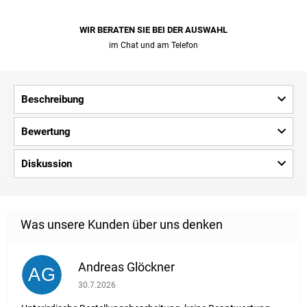
WIR BERATEN SIE BEI ​​DER AUSWAHL
im Chat und am Telefon
Beschreibung
Bewertung
Diskussion
Andreas Glöckner
AG
Die Shop-Bewertung beträgt 1 von 5 Sternen.
30.7.2026